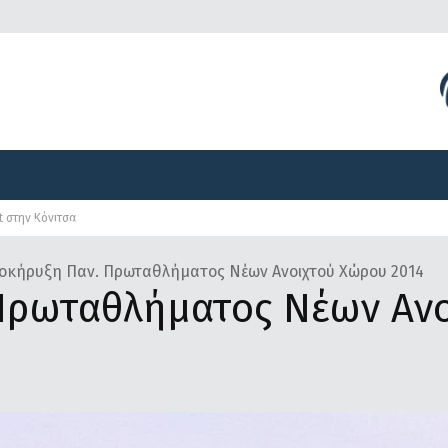
Διοργανώσεις
Γραφείο Τύπου
Αναπτυξιακά Προγ
et στην Κόνιτσα
Διοργανώσεις
Γραφείο Τύπου
Αναπτυξιακά Προγ
οκήρυξη Παν. Πρωταθλήματος Νέων Ανοιχτού Χώρου 2014
Πρωταθλήματος Νέων Αν