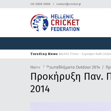
+30 26610 36560
contact@cricket.gr
Αρχική
Ομοσπονδία
Κρίκετ
Ελληνικά
Trending News
Δελτίο Τύπου – Σεμινάριο Kwik Crick
Δελτίο Τύπου – Τουρνουά Κρίκετ
Αρχική
Ομοσπονδία
Κρίκετ
Home
Πρωταθλήματα Outdoor 2014
Πρ
Ελληνικά
Προκήρυξη Παν. 
2014