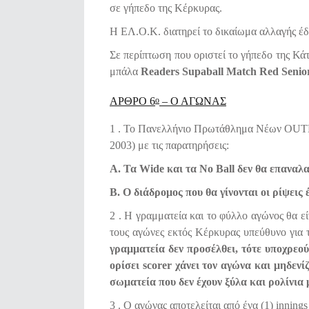
σε γήπεδο της Κέρκυρας.
Η ΕΛ.Ο.Κ. διατηρεί το δικαίωμα αλλαγής έδ
Σε περίπτωση που οριστεί το γήπεδο της Κά
μπάλα
Readers Supaball Match
Red Senior
ΑΡΘΡΟ 6
– Ο ΑΓΩΝΑΣ
Ο
1 . Το Πανελλήνιο Πρωτάθλημα Νέων OUTDO
2003) με τις παρατηρήσεις:
Α. Τα Wide και τα No Ball δεν θα επαναλ
Β. Ο διάδρομος που θα γίνονται οι ρίψεις 
2 . Η γραμματεία και το φύλλο αγώνος θα εί
τους αγώνες εκτός Κέρκυρας υπεύθυνο για 
γραμματεία δεν προσέλθει, τότε υποχρεο
ορίσει
scorer
χάνει τον αγώνα και μηδενί
σωματεία που δεν έχουν ξύλα και ρολίνια
3 . Ο αγώνας αποτελείται από ένα (1) innings