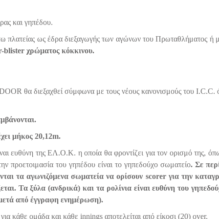
ρας και γηπέδου.
τω πλατείας ως έδρα διεξαγωγής των αγώνων του Πρωταθλήματος ή μέ
-blister
χρώματος κόκκινου.
OR θα διεξαχθεί σύμφωνα με τους νέους κανονισμούς του I.C.C. ό
αμβάνονται.
έχει μήκος 20,12m.
ναι ευθύνη της ΕΛ.Ο.Κ. η οποία θα φροντίζει για τον ορισμό της, όπω
την προετοιμασία του γηπέδου είναι το γηπεδούχο σωματείο
. Σε πε
ύνται τα αγωνιζόμενα σωματεία να ορίσουν
scorer
για την καταγ
ζεται. Τα ξύλα (ανδρικά) και τα ρολίνια είναι ευθύνη του γηπεδ
 μετά από έγγραφη ενημέρωση).
 για κάθε ομάδα και κάθε innings αποτελείται από είκοσι (20) over.