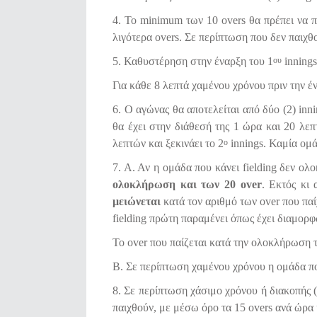
4. Το minimum των 10 overs θα πρέπει να π
λιγότερα overs. Σε περίπτωση που δεν παιχθ
5. Καθυστέρηση στην έναρξη του 1
innings
ου
Για κάθε 8 λεπτά χαμένου χρόνου πριν την έν
6. Ο αγώνας θα αποτελείται από δύο (2) in
θα έχει στην διάθεσή της 1 ώρα και 20 λεπτ
λεπτών και ξεκινάει το 2
innings. Καμία ομά
ο
7. Α. Αν η ομάδα που κάνει fielding δεν ο
ολοκλήρωση και των 20
over
. Εκτός κι 
μειώνεται
κατά τον αριθμό των over που πα
fielding πρώτη παραμένει όπως έχει διαμορφ
Το over που παίζεται κατά την ολοκλήρωση 
Β. Σε περίπτωση χαμένου χρόνου η ομάδα που
8. Σε περίπτωση χάσιμο χρόνου ή διακοπής (
παιχθούν, με μέσω όρο τα 15 overs ανά ώρα 