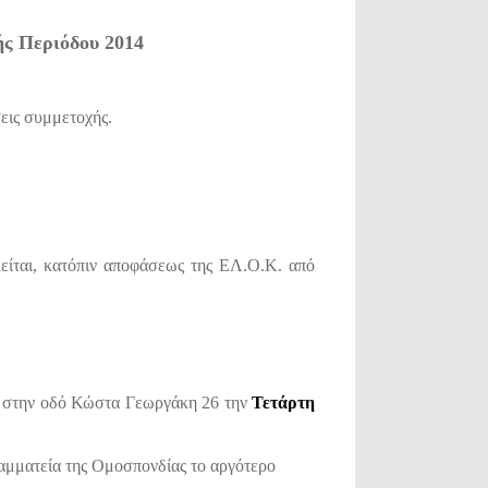
ς Περιόδου 2014
εις συμμετοχής.
είται, κατόπιν αποφάσεως της ΕΛ.Ο.Κ. από
ι στην οδό Κώστα Γεωργάκη 26 την
Τετάρτη
γραμματεία της Ομοσπονδίας το αργότερο