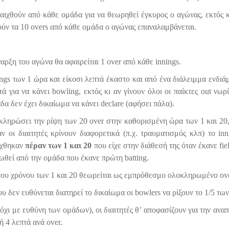
αιχθούν από κάθε ομάδα για να θεωρηθεί έγκυρος ο αγώνας, εκτός και
ούν τα 10 overs από κάθε ομάδα ο αγώνας επαναλαμβάνεται.
αρξη του αγώνα θα αφαιρείται 1 over από κάθε innings.
nings των 1 ώρα και είκοσι λεπτά έκαστο και από ένα διάλειμμα ενδι
ά για να κάνει bowling, εκτός κι αν γίνουν όλοι οι παίκτες out νω
δα δεν έχει δικαίωμα να κάνει declare (αφήσει πάλα).
λοκληρώσει την ρίψη των 20 over στην καθορισμένη ώρα των 1 και 20
αν οι διαιτητές κρίνουν διαφορετικά (π.χ. τραυματισμός κλπ) το in
ίχθηκαν
πέραν των 1 και 20
που είχε στην διάθεσή της όταν έκανε fie
ωθεί από την ομάδα που έκανε πρώτη batting.
του χρόνου των 1 και 20 θεωρείται ως εμπρόθεσμο ολοκληρωμένο ove
 δεν ευθύνεται διατηρεί το δικαίωμα οι bowlers να ρίξουν το 1/5 τ
όχι με ευθύνη των ομάδων), οι διαιτητές θ’ αποφασίζουν για την αν
ή 4 λεπτά ανά over.