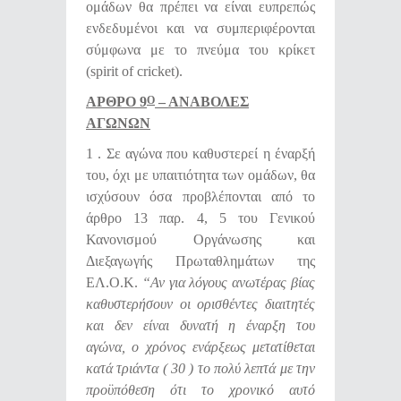
ομάδων θα πρέπει να είναι ευπρεπώς
ενδεδυμένοι και να συμπεριφέρονται
σύμφωνα με το πνεύμα του κρίκετ
(spirit of cricket).
ΑΡΘΡΟ 9
– ΑΝΑΒΟΛΕΣ
Ο
ΑΓΩΝΩΝ
1 . Σε αγώνα που καθυστερεί η έναρξή
του, όχι με υπαιτιότητα των ομάδων, θα
ισχύσουν όσα προβλέπονται από το
άρθρο 13 παρ. 4, 5 του Γενικού
Κανονισμού Οργάνωσης και
Διεξαγωγής Πρωταθλημάτων της
ΕΛ.Ο.Κ.
“Αν για λόγους ανωτέρας βίας
καθυστερήσουν οι ορισθέντες διαιτητές
και δεν είναι δυνατή η έναρξη του
αγώνα, ο χρόνος ενάρξεως μετατίθεται
κατά τριάντα ( 30 ) το πολύ λεπτά με την
προϋπόθεση ότι το χρονικό αυτό