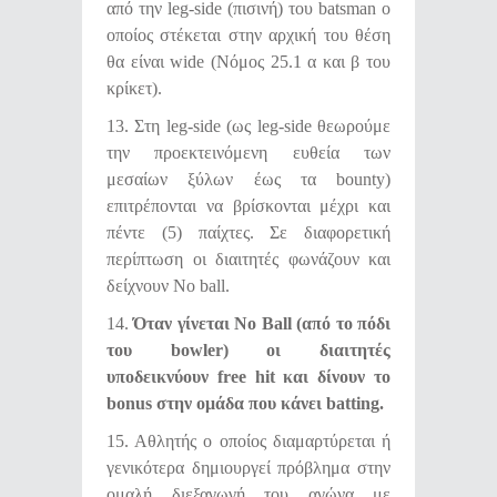
από την leg-side (πισινή) του batsman ο
οποίος στέκεται στην αρχική του θέση
θα είναι wide (Νόμος 25.1 α και β του
κρίκετ).
13. Στη leg-side (ως leg-side θεωρούμε
την προεκτεινόμενη ευθεία των
μεσαίων ξύλων έως τα bounty)
επιτρέπονται να βρίσκονται μέχρι και
πέντε (5) παίχτες. Σε διαφορετική
περίπτωση οι διαιτητές φωνάζουν και
δείχνουν No ball.
14.
Όταν γίνεται
No Ball (
από το πόδι
του
bowler)
οι διαιτητές
υποδεικνύουν
free hit
και δίνουν το
bonus
στην ομάδα που κάνει
batting.
15. Αθλητής ο οποίος διαμαρτύρεται ή
γενικότερα δημιουργεί πρόβλημα στην
ομαλή διεξαγωγή του αγώνα με