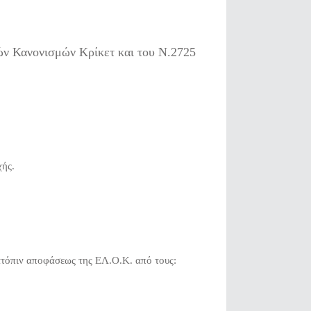
ών Κανονισμών Κρίκετ και του Ν.2725
χής.
ατόπιν αποφάσεως της ΕΛ.Ο.Κ. από τους: