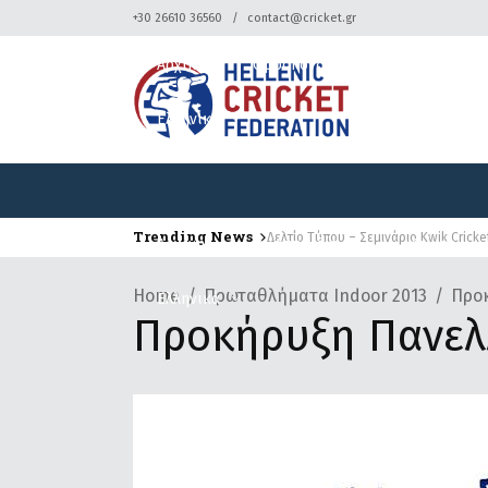
+30 26610 36560
contact@cricket.gr
Αρχική
Ομοσπονδία
Κρίκετ
Ελληνικά
Trending News
Δελτίο Τύπου – Σεμινάριο Kwik Cricke
Δελτίο Τύπου – Τουρνουά Κρίκετ
Αρχική
Ομοσπονδία
Κρίκετ
Home
Πρωταθλήματα Indoor 2013
Προκ
Ελληνικά
Προκήρυξη Πανελ