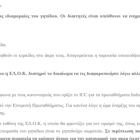
.
ις ιδιομορφίες του γηπέδου. Οι διαιτητές είναι υπεύθυνοι να εν
ίδα.
ηθούν οι κερκίδες στο άκρο τους. Απαγορεύεται η παρουσία οποιουδήπ
ου η ΕΛ.Ο.Κ. διατηρεί το δικαίωμα να τις διαφοροποιήσει λόγω αλλα
φωνα με τους κανονισμούς που ορίζει το ICC για τα πρωταθλήματα Indo
πό την Επιτροπή Πρωταθλήματος. Για κανένα λόγο η ώρα έναρξης του αγ
ης.
ι ευθύνη της ΕΛ.Ο.Κ. η οποία θα φροντίζει για τον ορισμό της, όπως κα
ετοιμασία του γηπέδου είναι το γηπεδούχο σωματείο
. Σε περίπτωση π
ζόμενα σωματεία να ορίσουν άτομο για την καταγραφή του σκορ (
scor