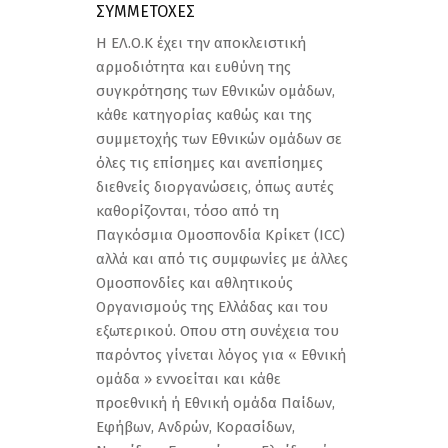
ΣΥΜΜΕΤΟΧΕΣ
Η ΕΛ.Ο.Κ έχει την αποκλειστική
αρµοδιότητα και ευθύνη της
συγκρότησης των Εθνικών οµάδων,
κάθε κατηγορίας καθώς και της
συµµετοχής των Εθνικών οµάδων σε
όλες τις επίσηµες και ανεπίσηµες
διεθνείς διοργανώσεις, όπως αυτές
καθορίζονται, τόσο από τη
Παγκόσμια Οµοσπονδία Κρίκετ (ICC)
αλλά και από τις συµφωνίες µε άλλες
Οµοσπονδίες και αθλητικούς
Οργανισµούς της Ελλάδας και του
εξωτερικού. Οπου στη συνέχεια του
παρόντος γίνεται λόγος για « Εθνική
οµάδα » εννοείται και κάθε
προεθνική ή Εθνική οµάδα Παίδων,
Εφήβων, Ανδρών, Κορασίδων,