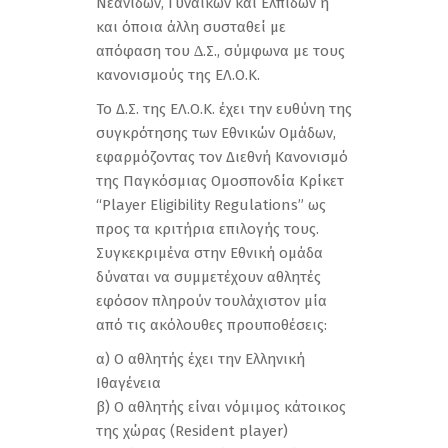
Νεανίδων, Γυναικών και Ελπίδων ή
και όποια άλλη συσταθεί µε
απόφαση του ∆.Σ., σύµφωνα µε τους
κανονισµούς της ΕΛ.Ο.Κ.
Το Δ.Σ. της ΕΛ.Ο.Κ. έχει την ευθύνη της
συγκρότησης των Εθνικών Ομάδων,
εφαρμόζοντας τον Διεθνή Κανονισμό
της Παγκόσμιας Ομοσπονδία Κρίκετ
“Player Eligibility Regulations” ως
προς τα κριτήρια επιλογής τους.
Συγκεκριμένα στην Εθνική ομάδα
δύναται να συμμετέχουν αθλητές
εφόσον πληρoύν τουλάχιστον μία
από τις ακόλουθες προυποθέσεις:
α) Ο αθλητής έχει την Ελληνική
Ιθαγένεια
β) O αθλητής είναι νόμιμος κάτοικος
της χώρας (Resident player)