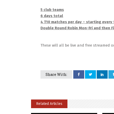
5 club teams
6 days total
4 T10 matches per day – starting every
Double Round Robin Mon-Fri and then F
These will all be live and free streamed 
Share With:
Related Articles