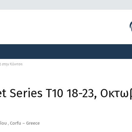
Διοργανώσεις
Γραφείο Τύπου
Αναπτυξιακά Προγ
t στην Κόνιτσα
Διοργανώσεις
Γραφείο Τύπου
Αναπτυξιακά Προγ
t Series Τ10 18-23, Οκτωβ
ίου , Corfu – Greece