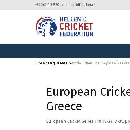
+30 26610 36560
contact@cricket.gr
Αρχική
Ομοσπονδία
Κρίκετ
Ελληνικά
Trending News
Δελτίο Τύπου – Σεμινάριο Kwik Cricke
Αρχική
Ομοσπονδία
Κρίκετ
Ελληνικά
Εuropean Cricke
Greece
Εuropean Cricket Series Τ10 18-23, Οκτωβρ