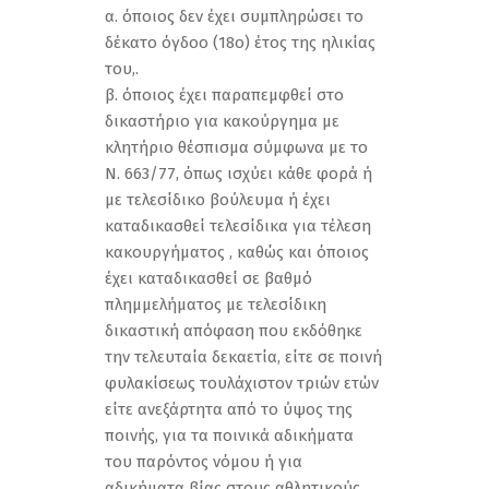
α. όποιος δεν έχει συμπληρώσει το
δέκατο όγδοο (18ο) έτος της ηλικίας
του,.
β. όποιος έχει παραπεμφθεί στο
δικαστήριο για κακούργημα με
κλητήριο θέσπισμα σύμφωνα με το
Ν. 663/77, όπως ισχύει κάθε φορά ή
με τελεσίδικο βούλευμα ή έχει
καταδικασθεί τελεσίδικα για τέλεση
κακουργήματος , καθώς και όποιος
έχει καταδικασθεί σε βαθμό
πλημμελήματος με τελεσίδικη
δικαστική απόφαση που εκδόθηκε
την τελευταία δεκαετία, είτε σε ποινή
φυλακίσεως τουλάχιστον τριών ετών
είτε ανεξάρτητα από το ύψος της
ποινής, για τα ποινικά αδικήματα
του παρόντος νόμου ή για
αδικήματα βίας στους αθλητικούς