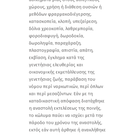
χώρους, χρήση ή διάθεση ουσιών ή
μεθόδων φραρμακοδιέγερσης,
κατασκοπεία, κλοπή, υπεξαίρεση,
δόλια χρεοκοπία, λαθρεμπορία,
φοροδιαφυγή, δωροδοκία,
δωροληψία, παραχάραξη,
πλαστογραφία, απιστία, απάτη,
εκβίαση, έγκλημα κατά της
γενετήσιας ελευθερίας και
οικονομικής εκμετάλλευσης της
γενετήσιας ζωής, παράβαση του
νόμου περί ναρκωτικών, περί όπλων
και περί μεσαζόντων. Εάν με τη
καταδικαστική απόφαση διατάχθηκε
η αναστολή εκτελέσεως της ποινής,
το κώλυμα παύει να ισχύει μετά την
πάροδο του χρόνου της αναστολής,
εκτός εάν αυτή άρθηκε ή ανακλήθηκε