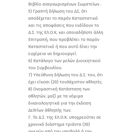
Βιβλίο αναγνωρισμένων Σωματείων .
5) Γραπτή δήλωση του ΔΣ, ότι
αποδέχεται το παρόν Καταστατικό
και τις αποφάσεις που εκδίδουν το
Δ.Σ. της ΕΛ.Ο.Κ. και οποιαδήποτε άλλη
Επιτροπή, που προβλέπει το παρόν
Καταστατικό ή που αυτό δίνει την
ευχέρεια να δημιουργεί.
6) Κατάλογο των μελών Διοικητικού
του Συμβουλίου.
7) Υπεύθυνη δήλωση του Δ.Σ. του, ότι
έχει είκοσι (20) τουλάχιστον αθλητές.
8) Ονομαστική Κατάσταση των
αθλητών, μαζί με τα νόμιμα
δικαιολογητικά για την έκδοση
Δελτίων άθλησής των.
Γ. Το Δ.Σ. της ΕΛ.Ο.Κ. υποχρεούται σε
χρονικό διάστημα τριάντα (30)
ημερών από την υποβολή ή την