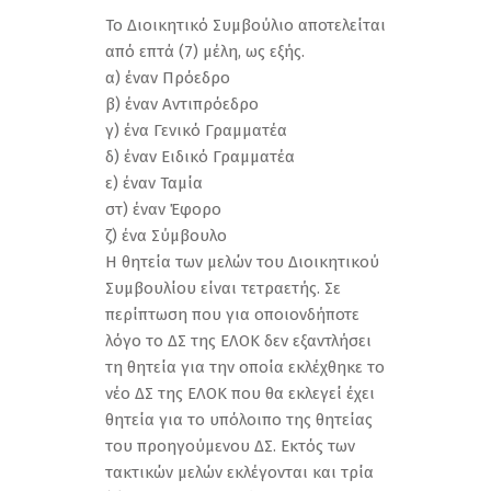
Το Διοικητικό Συμβούλιο αποτελείται
από επτά (7) μέλη, ως εξής.
α) έναν Πρόεδρο
β) έναν Αντιπρόεδρο
γ) ένα Γενικό Γραμματέα
δ) έναν Ειδικό Γραμματέα
ε) έναν Ταμία
στ) έναν Έφορο
ζ) ένα Σύμβουλο
Η θητεία των μελών του Διοικητικού
Συμβουλίου είναι τετραετής. Σε
περίπτωση που για οποιονδήποτε
λόγο το ΔΣ της ΕΛΟΚ δεν εξαντλήσει
τη θητεία για την οποία εκλέχθηκε το
νέο ΔΣ της ΕΛΟΚ που θα εκλεγεί έχει
θητεία για το υπόλοιπο της θητείας
του προηγούμενου ΔΣ. Εκτός των
τακτικών μελών εκλέγονται και τρία