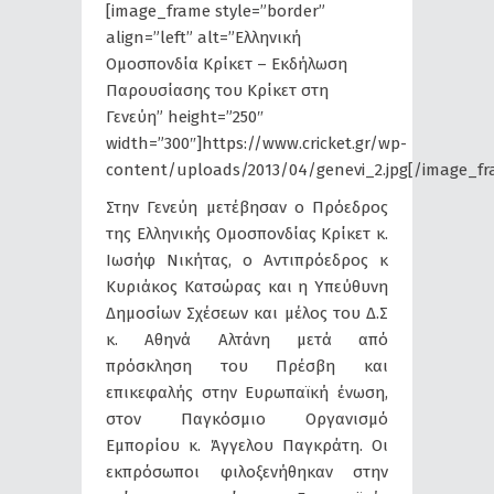
[image_frame style=”border”
align=”left” alt=”Ελληνική
Ομοσπονδία Κρίκετ – Εκδήλωση
Παρουσίασης του Κρίκετ στη
Γενεύη” height=”250″
width=”300″]https://www.cricket.gr/wp-
content/uploads/2013/04/genevi_2.jpg[/image_fr
Στην Γενεύη μετέβησαν ο Πρόεδρος
της Ελληνικής Ομοσπονδίας Κρίκετ κ.
Ιωσήφ Νικήτας, ο Αντιπρόεδρος κ
Κυριάκος Κατσώρας και η Υπεύθυνη
Δημοσίων Σχέσεων και μέλος του Δ.Σ
κ. Αθηνά Αλτάνη μετά από
πρόσκληση του Πρέσβη και
επικεφαλής στην Ευρωπαϊκή ένωση,
στον Παγκόσμιο Οργανισμό
Εμπορίου κ. Άγγελου Παγκράτη. Οι
εκπρόσωποι φιλοξενήθηκαν στην