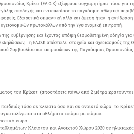
Ομοσπονδίας Κρίκετ (ΕΛ.Ο.Κ) εξέφρασε συγχαρητήρια τόσο για τ
μεγάλης αποδοχής και εντυπωσίασε το παγκόσμιο αθλητικό περιβά
φορείς. Εξαιρετικά σημαντική αλλά και άμεση ήταν η αντίδραση τ
υγειονομικών πρωτοκόλλων από την Υγειονομική επιτροπή.
ν της Κυβέρνησης και έχοντας υπόψη θεσμοθετημένη οδηγία γι
εκδηλώσεων, η ΕΛ.Ο.Κ απέστειλε στοιχεία και σχεδιασμούς της
τικού Συμβουλίου και εκπροσώπων της Παγκόσμιας Ομοσπονδίας 
ματος του Κρίκετ (αποστάσεις πάνω από 2 μέτρα κρατούνται
παιδειάς τόσο σε κλειστό όσο και σε ανοιχτό χώρο το Κρίκετ
συγκαταλέγεται στα αθλήματα «σώμα με σώμα».
ιστικό χώρο.
αθλημάτων Κλειστού και Ανοιχτού Χώρου 2020 σε ηλικιακές