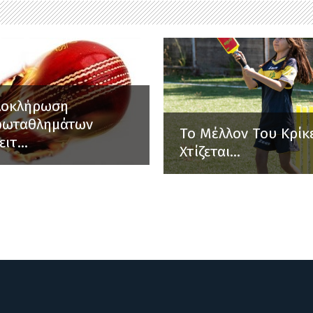
λοκλήρωση
ρωταθλημάτων
Το Μέλλον Του Κρίκ
ειτ...
Χτίζεται...