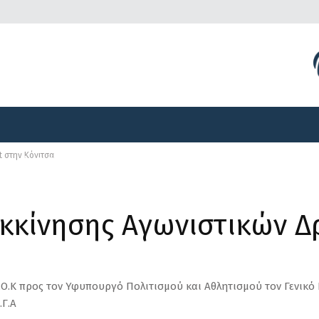
Διοργανώσεις
Γραφείο Τύπου
Αναπτυξιακά Προγ
t στην Κόνιτσα
Διοργανώσεις
Γραφείο Τύπου
Αναπτυξιακά Προγ
κκίνησης Αγωνιστικών 
Λ.Ο.Κ προς τον Υφυπουργό Πολιτισμού και Αθλητισμού τον Γενικό
.Γ.Α