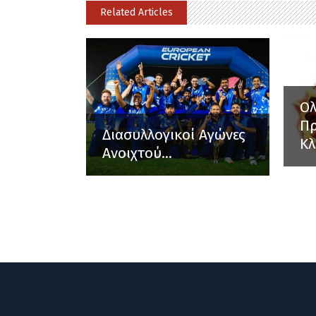
Related Articles
Ο
Π
Διασυλλογικοί Αγώνες
Κλ
Ανοιχτού...