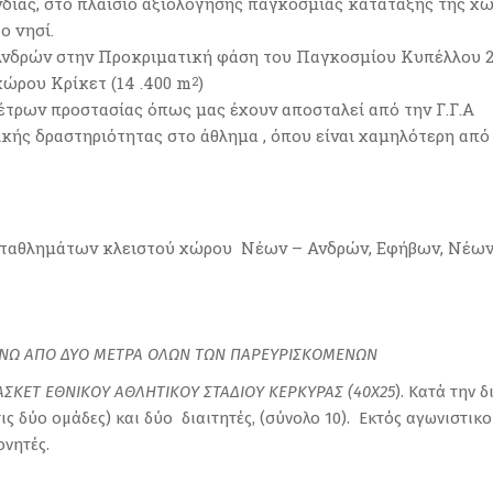
ίας, στο πλαίσιο αξιολόγησης παγκόσμιας κατάταξης της χώ
ο νησί.
Ανδρών στην Προκριματική φάση του Παγκοσμίου Κυπέλλου 2
ώρου Κρίκετ (14 .400 m
)
2
τρων προστασίας όπως μας έχουν αποσταλεί από την Γ.Γ.Α
κής δραστηριότητας στο άθλημα , όπου είναι χαμηλότερη από
αθλημάτων κλειστού χώρου Νέων – Ανδρών, Εφήβων, Νέων 
ΝΩ ΑΠΟ ΔΥΟ ΜΕΤΡΑ ΟΛΩΝ ΤΩΝ ΠΑΡΕΥΡΙΣΚΟΜΕΝΩΝ
ΑΣΚΕΤ ΕΘΝΙΚΟΥ ΑΘΛΗΤΙΚΟΥ
ΣΤΑΔΙΟΥ ΚΕΡΚΥΡΑΣ (40Χ25
). Κατά την 
τις δύο ομάδες) και δύο διαιτητές, (σύνολο 10). Εκτός αγωνιστ
ονητές.