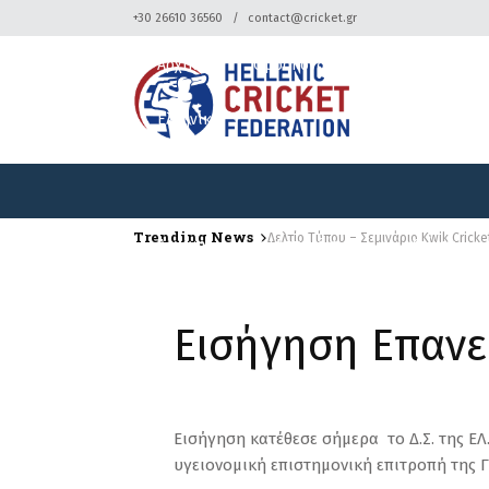
+30 26610 36560
contact@cricket.gr
Αρχική
Ομοσπονδία
Κρίκετ
Ελληνικά
Trending News
Δελτίο Τύπου – Σεμινάριο Kwik Cricke
Αρχική
Ομοσπονδία
Κρίκετ
Ελληνικά
Εισήγηση Επανε
Εισήγηση κατέθεσε σήμερα το Δ.Σ. της Ε
υγειονομική επιστημονική επιτροπή της Γ