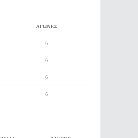
ΑΓΩΝΕΣ
6
6
6
6