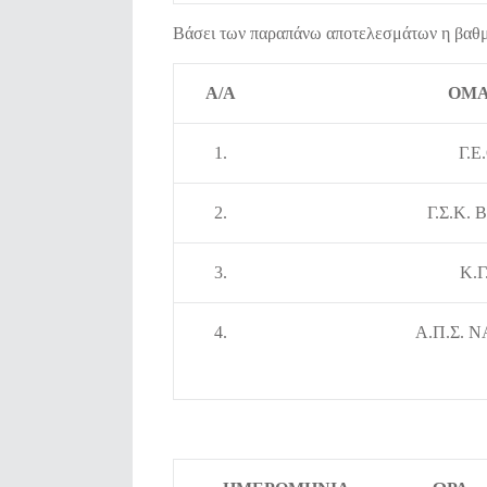
Βάσει των παραπάνω αποτελεσμάτων η βαθμο
Α/Α
ΟΜ
1.
Γ.Ε
2.
Γ.Σ.Κ.
3.
Κ.Γ
4.
Α.Π.Σ. 