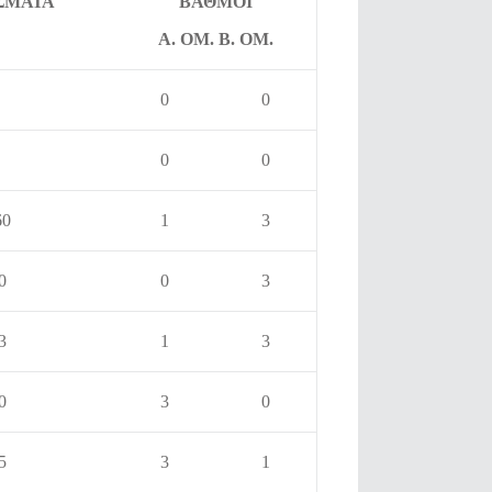
ΣΜΑΤΑ
ΒΑΘΜΟΙ
Α. ΟΜ. Β. ΟΜ.
0
0
0
0
60
1
3
0
0
3
3
1
3
0
3
0
5
3
1