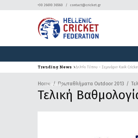
+30 26610 36560
contact@cricket.gr
Αρχική
Ομοσπονδία
Κρίκετ
Ελληνικά
Trending News
Δελτίο Τύπου – Σεμινάριο Kwik Cricke
Αρχική
Ομοσπονδία
Κρίκετ
Home
Πρωταθλήματα Outdoor 2013
Τε
Ελληνικά
Τελική Βαθμολογ