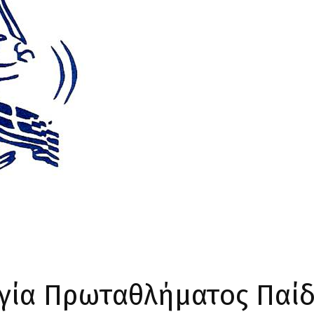
ογία Πρωταθλήματος Παί