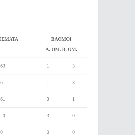
ΕΣΜΑΤΑ
ΒΑΘΜΟΙ
Α. ΟΜ. Β. ΟΜ.
 63
1
3
 61
1
3
 61
3
1
– 0
3
0
 0
0
0