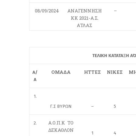
08/09/2024
ΑΝΑΓΕΝΝΗΣΗ
–
ΚΚ 2021-Α.Σ.
ΑΤΛΑΣ
ΤΕΛΙΚΗ KATATAΞΗ Α΄
ΟΜΑΔΑ
ΗΤΤΕΣ
ΝΙΚΕΣ
ΜΗ
Α/
Α
1.
Γ.Σ ΒΥΡΩΝ
–
5
Α.Ο.Π.Κ ΤΟ
2.
ΔΕΚΑΘΛΟΝ
1
4