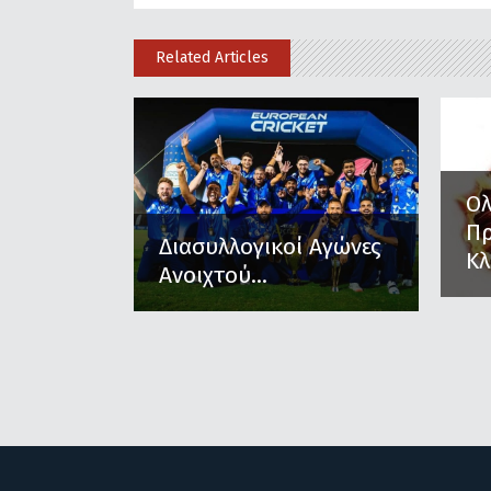
Related Articles
Ο
Π
Διασυλλογικοί Αγώνες
Κλ
Ανοιχτού...