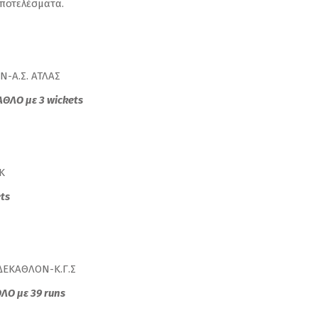
αποτελέσματα.
Ν-Α.Σ. ΑΤΛΑΣ
ΑΘΛΟ με 3
wickets
.Κ
ts
 ΔΕΚΑΘΛΟΝ-Κ.Γ.Σ
ΛΟ με 39 runs