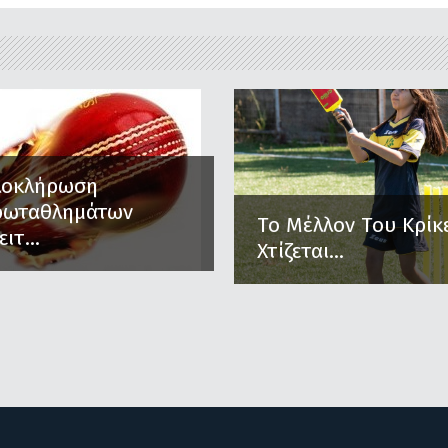
λοκλήρωση
ρωταθλημάτων
Το Μέλλον Του Κρίκ
ειτ...
Χτίζεται...