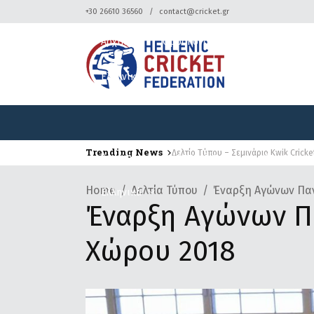
+30 26610 36560
contact@cricket.gr
Αρχική
Ομοσπονδία
Κρίκετ
Ελληνικά
Trending News
Δελτίο Τύπου – Σεμινάριο Kwik Cricke
Αρχική
Ομοσπονδία
Κρίκετ
Home
Δελτία Τύπου
Έναρξη Αγώνων Πα
Ελληνικά
Έναρξη Αγώνων Π
Χώρου 2018