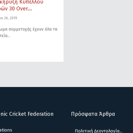
κήρυξη Κυπέλλου
ών 30 Over...
ne 26, 2019
ωμα συμμετοχής έχουν όλα τα
τεία
nic Cricket Federation
Πρόσφατα Άρθρα
ations
Πολιτική Δεοντολογία...