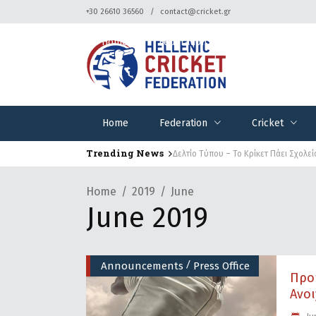
+30 26610 36560
contact@cricket.gr
Home
Federation
Cricket
Home
Federation
Cricket
Trending News
Δελτίο Τύπου – Το Κρίκετ Πάει Σχολεί
Home
2019
June
June 2019
/
Announcements
Press Office
Προ
Ανοι