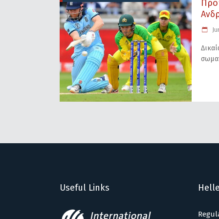
Προ
Ανδρ
Ju
Δικαί
σωμα
Useful Links
Helle
Regul