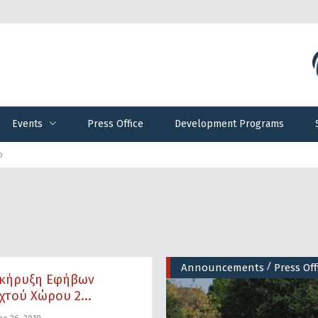
Events
Press Office
Development Programs
Events
Press Office
Development Programs
ο
/
Announcements
Press Off
κήρυξη Εφήβων
χτού Χώρου 2...