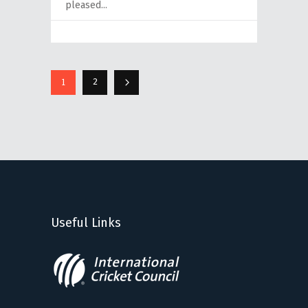
pleased
1
2
Useful Links