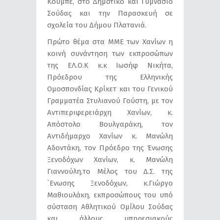
Κουμπέ, στο Δημοτικό και Γυμνάσιο
Σούδας και την Παρασκευή σε
σχολεία του Δήμου Πλατανιά.
Πρώτο θέμα στα ΜΜΕ των Χανίων η
κοινή συνάντηση των εκπροσώπων
της ΕΛ.Ο.Κ κ.κ Ιωσήφ Νικήτα,
Πρόεδρου της Ελληνικής
Ομοσπονδίας Κρίκετ και του Γενικού
Γραμματέα Στυλιανού Γούστη, με τον
Aντιπεριφερειάρχη Χανίων, κ.
Απόστολο Βουλγαράκη, τον
Αντιδήμαρχο Χανίων κ. Μανώλη
Αδοντάκη, τον Πρόεδρο της Ένωσης
Ξενοδόχων Χανίων, κ. Μανώλη
Γιαννούλη,το Μέλος του Δ.Σ. της
`Ενωσης Ξενοδόχων, κ.Γιώργο
Μαθιουλάκη, εκπροσώπους του υπό
σύσταση Αθλητικού Ομίλου Σούδας
και άλλους υπηρεσιακούς