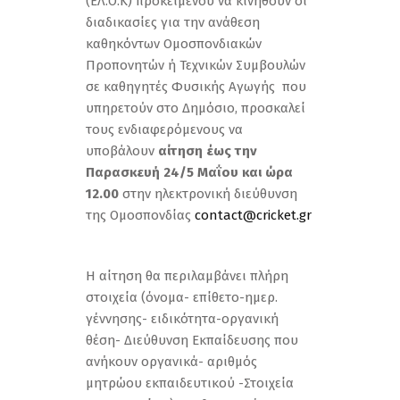
(ΕΛ.Ο.Κ) προκειμένου να κινηθούν οι
διαδικασίες για την ανάθεση
καθηκόντων Ομοσπονδιακών
Προπονητών ή Τεχνικών Συμβουλών
σε καθηγητές Φυσικής Αγωγής που
υπηρετούν στο Δημόσιο, προσκαλεί
τους ενδιαφερόμενους να
υποβάλουν
αίτηση έως την
Παρασκευή 24/5 Μαΐου και ώρα
12.00
στην ηλεκτρονική διεύθυνση
της Ομοσπονδίας
contact@cricket.gr
Η αίτηση θα περιλαμβάνει πλήρη
στοιχεία (όνομα- επίθετο-ημερ.
γέννησης- ειδικότητα-οργανική
θέση- Διεύθυνση Εκπαίδευσης που
ανήκουν οργανικά- αριθμός
μητρώου εκπαιδευτικού -Στοιχεία