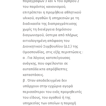
παραγράφων 3 και 4 του άρθρου 2
του παρόντος κανονισμού,
επιτρέπεται η προμήθεια αθλητικού
υλικού, αγαθών ή υπηρεσιών με τη
διαδικασία της διαπραγμάτευσης
χωρίς τη διενέργεια δημόσιου
διαγωνισμού, ύστερα από πλήρως
αιτιολογημένη απόφαση του
Διοικητικού Συμβουλίου (Δ.Σ.) της
Ομοσπονδίας, στις εξής περιπτώσεις :
α . Για λόγους κατεπείγουσας
ανάγκης, που οφείλονται σε
αυταπόδεικτα απρόβλεπτες
καταστάσεις.
β . Όταν αποδεδειγμένα δεν
υπάρχουν στην εγχώρια αγορά
περισσότεροι του ενός προμηθευτές
του είδους, του αγαθού ή της
υπηρεσίας των οποίων η παροχή