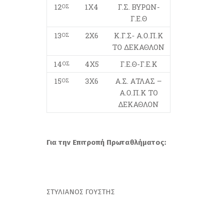
12
1Χ4
Γ.Σ. ΒΥΡΩΝ-
ΟΣ
Γ.Ε.Θ
13
2Χ6
Κ.Γ.Σ- Α.Ο.Π.Κ
ΟΣ
ΤΟ ΔΕΚΑΘΛΟΝ
14
4Χ5
Γ.Ε.Θ-Γ.Ε.Κ
ΟΣ
15
3Χ6
Α.Σ. ΑΤΛΑΣ –
ΟΣ
Α.Ο.Π.Κ ΤΟ
ΔΕΚΑΘΛΟΝ
Για την Επιτροπή Πρωταθλήματος:
ΣΤΥΛΙΑΝΟΣ ΓΟΥΣΤΗΣ