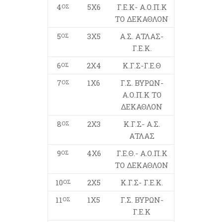
4
5Χ6
Γ.Ε.Κ- Α.Ο.Π.Κ
ΟΣ
ΤΟ ΔΕΚΑΘΛΟΝ
5
3Χ5
Α.Σ. ΑΤΛΑΣ-
ΟΣ
Γ.Ε.Κ.
6
2Χ4
Κ.Γ.Σ-Γ.Ε.Θ
ΟΣ
7
1Χ6
Γ.Σ. ΒΥΡΩΝ-
ΟΣ
Α.Ο.Π.Κ ΤΟ
ΔΕΚΑΘΛΟΝ
8
2Χ3
Κ.Γ.Σ- Α.Σ.
ΟΣ
ΑΤΛΑΣ
9
4Χ6
Γ.Ε.Θ.- Α.Ο.Π.Κ
ΟΣ
ΤΟ ΔΕΚΑΘΛΟΝ
10
2Χ5
Κ.Γ.Σ- Γ.Ε.Κ.
ΟΣ
11
1Χ5
Γ.Σ. ΒΥΡΩΝ-
ΟΣ
Γ.Ε.Κ