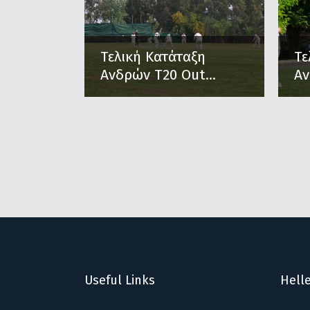
Τελική Κατάταξη
Τε
Ανδρών Τ20 Out...
Αν
Useful Links
Helle