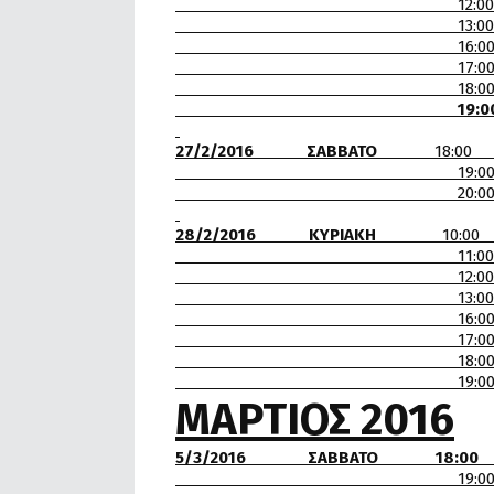
12:00 Γ.Ε.
13:00 Γ.Σ.Κ 
16:00 Α)ΑΓΩΝΑΣ Α’ Α’
17:00 Β) ΑΓΩΝΑΣ Α’ Β’
18:00 ΗΤΤΗΜΕΝΟΙ
19
27/2/2016 ΣΑΒΒΑΤΟ
18:00 
19:00 Κ.Γ.Σ-
20:00 ΑΠ.Σ ΛΕΟΝΤ
28/2/2016 ΚΥΡΙΑΚΗ
10:00 Κ.
11:00 Α.Π.Σ ΝΑΥΣΙ
12:00 Κ.Γ.Σ
13:00 Γ.Ε.Θ-Α.Π.
16:00 Α.Ο. ΦΑΙΑΞ ΚΕΡΚ
17:00 Α.Ο.Π.Κ ΤΟ Δ
18:00 Κ.Γ.Σ-Α
19:00 Α.Π.Σ ΟΙ
ΜΑΡΤΙΟΣ 2016
5/3/2016 ΣΑΒΒΑΤΟ 18:00 
19:00 Γ.Ε.Θ-Α