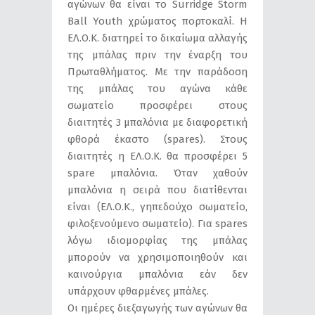
αγώνων θα είναι το Surridge Storm
Ball Youth χρώματος πορτοκαλί. Η
ΕΛ.Ο.Κ. διατηρεί το δικαίωμα αλλαγής
της μπάλας πριν την έναρξη του
Πρωταθλήματος. Με την παράδοση
της μπάλας του αγώνα κάθε
σωματείο προσφέρει στους
διαιτητές 3 μπαλόνια με διαφορετική
φθορά έκαστο (spares). Στους
διαιτητές η ΕΛ.Ο.Κ. θα προσφέρει 5
spare μπαλόνια. Όταν χαθούν
μπαλόνια η σειρά που διατίθενται
είναι (ΕΛ.Ο.Κ., γηπεδούχο σωματείο,
φιλοξενούμενο σωματείο). Για spares
λόγω ιδιομορφίας της μπάλας
μπορούν να χρησιμοποιηθούν και
καινούργια μπαλόνια εάν δεν
υπάρχουν φθαρμένες μπάλες.
Οι ημέρες διεξαγωγής των αγώνων θα