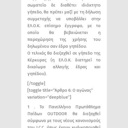
σωματείο δε διαθέτει ιδιόκτητο
γήπεδο, θα πρέπει μαζί με τη δήλωση
συμμετοχής να υποβάλλει στην
ΕΛ.Ο.Κ. επίσημο έγγραφο, με το
οποίο θα βεβαιώνεται η
παραχώρηση της χρήσης του
δηλωμένου σαν έδρα γηπέδου.
Ο τελικός θα διεξαχθεί σε γήπεδο της
Κέρκυρας (η ΕΛ.Ο.Κ. διατηρεί το
δικαίωμα αλλαγής έδρας και
γηπέδου).
[/toggle]
[toggle title=”Άρθρο 6: Ο αγώνας”
variation=”deepblue”]
1 . Το Πανελλήνιο Πρωτάθλημα
Παίδων OUTDOOR θα διεξαχθεί
σύμφωνα με τους νέους κανονισμούς
του I.C.C. όπως έχουν κωδικοποιηθεί