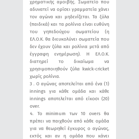
χρηματικής αμοιβής. Σωματείο που
αδυνατεί να ορίσει γραμματεία χάνει
τον αγώνα και μηδενίζεται. Τα ξύλα
(παιδικά) και τα ρολίνια είναι ευθύνη
του γηπεδούχου σωματείου (η
ΕΛ.Ο.Κ. θα διευκολύνει σωματεία που
δεν έχουν ξύλα και ρολίνια μετά από
έγγραφη ενημέρωση). Η ΕΛ.Ο.Κ.
διατηρεί το δικαίωμα να
χρησιμοποιηθούν ξύλα kwick-cricket
χωρίς ρολίνια.
3 . Ο αγώνας αποτελείται από ένα (1)
innings για κάθε ομάδα και κάθε
innings αποτελείται από είκοσι (20)
over.
4. Το minimum των 10 overs θα
πρέπει να παιχθούν από κάθε ομάδα
για να θεωρηθεί έγκυρος ο αγώνας,
εκτός και αν η ομάδα που κάνει