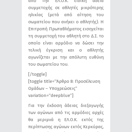
από την ΕΛ.Ο.Κ. ειδική άδεια
συμμετοχής σε αθλητές μικρότερης
ηλικίας (μετά από αίτηση του
σωματείου που ανήκει ο αθλητής). Η
Επιτροπή Πρωταθλήματος εισηγείται
τη συμμετοχή του αθλητή στο Δ.Σ. το
οποίο είναι αρμόδιο να δώσει την
τελική έγκριση και ο αθλητής
αγωνίζεται με την απόλυτη ευθύνη
του σωματείου του.
[/toggle]
[toggle title=”Άρθρο 8: Προσέλευση
Ομάδων – Υποχρεώσεις”
variation=”deepblue”]
Για την έκδοση άδειας διεξαγωγής
των αγώνων από τις αρμόδιες αρχές
θα μεριμνά η ΕΛ.Ο.Κ. εκτός της
περίπτωσης αγώνων εκτός Κερκύρας,