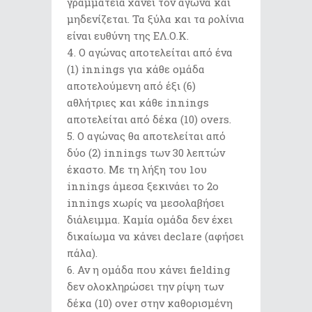
γραμματεία χάνει τον αγώνα και
μηδενίζεται. Τα ξύλα και τα ρολίνια
είναι ευθύνη της ΕΛ.Ο.Κ.
Ο αγώνας αποτελείται από ένα
(1) innings για κάθε ομάδα
αποτελούμενη από έξι (6)
αθλήτριες και κάθε innings
αποτελείται από δέκα (10) overs.
Ο αγώνας θα αποτελείται από
δύο (2) innings των 30 λεπτών
έκαστο. Με τη λήξη του 1ου
innings άμεσα ξεκινάει το 2ο
innings χωρίς να μεσολαβήσει
διάλειμμα. Καμία ομάδα δεν έχει
δικαίωμα να κάνει declare (αφήσει
πάλα).
Αν η ομάδα που κάνει fielding
δεν ολοκληρώσει την ρίψη των
δέκα (10) over στην καθορισμένη