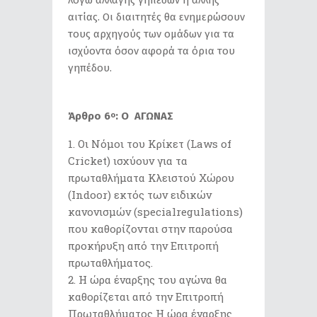
λόγω αλλαγής γηπέδων ή άλλης
αιτίας. Οι διαιτητές θα ενημερώσουν
τους αρχηγούς των ομάδων για τα
ισχύοντα όσον αφορά τα όρια του
γηπέδου.
Άρθρο 6
: Ο ΑΓΩΝΑΣ
ο
Οι Nόμοι του Κρίκετ (Laws of
Cricket) ισχύουν για τα
πρωταθλήματα Κλειστού Χώρου
(Indoor) εκτός των ειδικών
κανονισμών (specialregulations)
που καθορίζονται στην παρούσα
προκήρυξη από την Επιτροπή
πρωταθλήματος.
Η ώρα έναρξης του αγώνα θα
καθορίζεται από την Επιτροπή
Πρωταθλήματος Η ώρα έναρξης