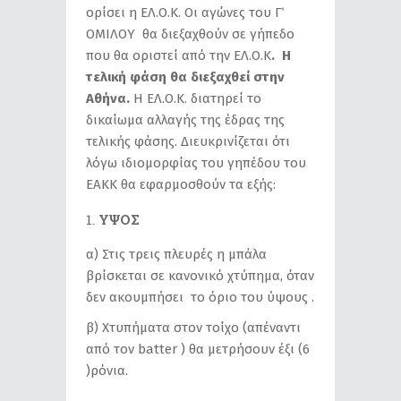
ορίσει η ΕΛ.Ο.Κ. Οι αγώνες του Γ΄
ΟΜΙΛΟΥ θα διεξαχθούν σε γήπεδο
που θα οριστεί από την ΕΛ.Ο.Κ
. Η
τελική φάση θα διεξαχθεί στην
Αθήνα.
Η ΕΛ.Ο.Κ. διατηρεί το
δικαίωμα αλλαγής της έδρας της
τελικής φάσης. Διευκρινίζεται ότι
λόγω ιδιομορφίας του γηπέδου του
ΕΑΚΚ θα εφαρμοσθούν τα εξής:
ΥΨΟΣ
α) Στις τρεις πλευρές η μπάλα
βρίσκεται σε κανονικό χτύπημα, όταν
δεν ακουμπήσει το όριο του ύψους .
β) Xτυπήματα στον τοίχο (απέναντι
από τον batter ) θα μετρήσουν έξι (6
)ρόνια.