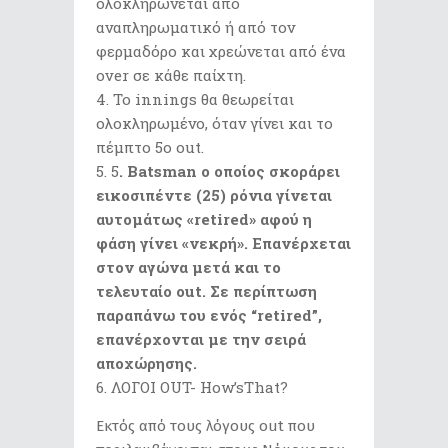
ολοκληρώνεται από
αναπληρωματικό ή από τον
φερμαδόρο και χρεώνεται από ένα
over σε κάθε παίχτη.
Το innings θα θεωρείται
ολοκληρωμένο, όταν γίνει και το
πέμπτο 5ο out.
5
. Βa
tsman
ο οποίος σκοράρει
εικοσιπέντε (25) ρόνια γίνεται
αυτομάτως «retired» αφού η
φάση γίνει «νεκρή». Επανέρχεται
στον αγώνα μετά και το
τελευταίο out. Σε περίπτωση
παραπάνω του ενός “retired”,
επανέρχονται με την σειρά
αποχώρησης.
ΛΟΓΟΙ OUT- How’sThat?
Εκτός από τους λόγους out που