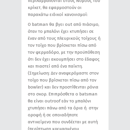
περιλαμβάνονται στους Νόμους του
κρίκετ, θα εφαρμοστούν οι
παρακάτω ειδικοί κανονισμοί:
Ο batman θα βγει out από πιάσιμο,
όταν το μπαλόνι έχει κτυπήσει σε
έναν από τους πλευρικούς τοίχους ή
τον τοίχο που βρίσκεται πίσω από
τoν φερμαδόρο, με την προϋπόθεση
ότι δεν έχει ακουμπήσει στο έδαφος
και πιαστεί από ένα παίκτη.
(Σημείωση: Δεν αναφερόμαστε στον
τοίχο που βρίσκεται πίσω από τον
bowler) και δεν προστίθενται ρόνια
στο σκορ. Επιπρόσθετα ο batsman
θα είναι outroof εάν το μπαλόνι
χτυπήσει πάνω από τα όρια ή στην
οροφή ή σε οποιαδήποτε
αντικείμενο που συνδέεται με αυτή
(περίπτωση κρεμασμένου