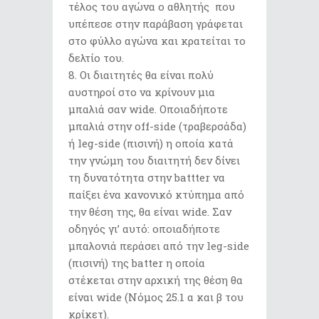
τέλος του αγώνα ο αθλητής που
υπέπεσε στην παράβαση γράφεται
στο φύλλο αγώνα και κρατείται το
δελτίο του.
Οι διαιτητές θα είναι πολύ
αυστηροί στο να κρίνουν μια
μπαλιά σαν wide. Οποιαδήποτε
μπαλιά στην off-side (τραβερσάδα)
ή leg-side (πισινή) η οποία κατά
την γνώμη του διαιτητή δεν δίνει
τη δυνατότητα στην battter να
παίξει ένα κανονικό κτύπημα από
την θέση της, θα είναι wide. Σαν
οδηγός γι’ αυτό: οποιαδήποτε
μπαλονιά περάσει από την leg-side
(πισινή) της batter η οποία
στέκεται στην αρχική της θέση θα
είναι wide (Νόμος 25.1 α και β του
κρίκετ).