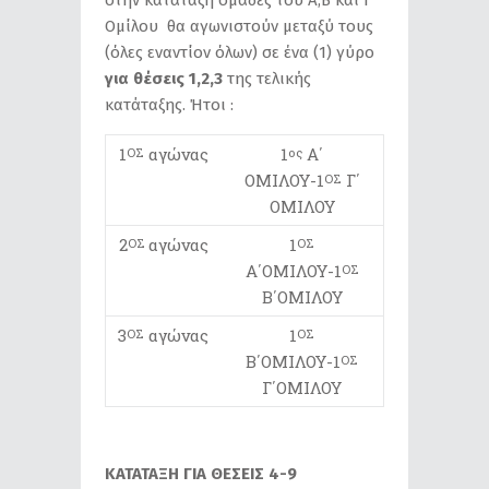
στην κατάταξη ομάδες του Α΄,Β΄ και Γ
Ομίλου θα αγωνιστούν μεταξύ τους
(όλες εναντίον όλων) σε ένα (1) γύρο
για θέσεις 1,2,3
της τελικής
κατάταξης. Ήτοι :
1
αγώνας
1
Α΄
ΟΣ
ος
ΟΜΙΛΟΥ-1
Γ΄
ΟΣ
ΟΜΙΛΟΥ
2
αγώνας
1
ΟΣ
ΟΣ
Α΄ΟΜΙΛΟΥ-1
ΟΣ
Β΄ΟΜΙΛΟΥ
3
αγώνας
1
ΟΣ
ΟΣ
Β΄ΟΜΙΛΟΥ-1
ΟΣ
Γ΄ΟΜΙΛΟΥ
ΚΑΤΑΤΑΞΗ ΓΙΑ ΘΕΣΕΙΣ 4-9