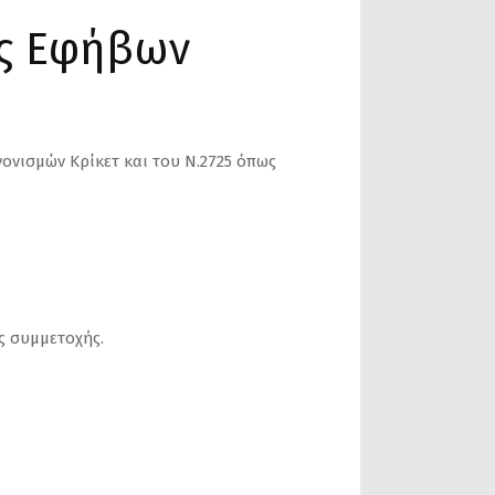
ς Εφήβων
νονισμών Κρίκετ και του Ν.2725 όπως
ς συμμετοχής.