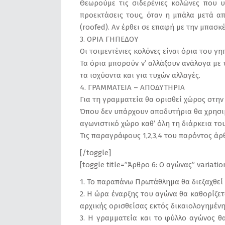
Θεωρούμε τις σιδερένιες κολώνες που 
προεκτάσεις τους, όταν η μπάλα μετά α
(roofed). Αν έρθει σε επαφή με την μπασκ
3. ΟΡΙΑ ΓΗΠΕΔΟΥ
Οι τσιμεντένιες κολόνες είναι όρια του γη
Τα όρια μπορούν ν’ αλλάξουν ανάλογα με 
τα ισχύοντα και για τυχών αλλαγές.
4. ΓΡΑΜΜΑΤΕΙΑ – ΑΠΟΔΥΤΗΡΙΑ
Για τη γραμματεία θα ορισθεί χώρος στην
Όπου δεν υπάρχουν αποδυτήρια θα χρησιμ
αγωνιστικό χώρο καθ’ όλη τη διάρκεια το
Τις παραγράφους 1,2,3,4 του παρόντος άρθ
[/toggle]
[toggle title=”Άρθρο 6: Ο αγώνας” variati
1. Το παραπάνω Πρωτάθλημα θα διεξαχθεί 
2. Η ώρα έναρξης του αγώνα θα καθορίζετ
αρχικής ορισθείσας εκτός δικαιολογημέν
3. Η γραμματεία και το φύλλο αγώνος θα