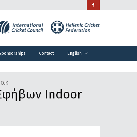
Sponsorships
Contact
English
Sponsorships
Contact
English
.Ο.Κ
Εφήβων Indoor