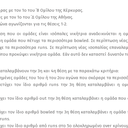
ρας με τον 1ο του ΄Β Ομίλου της Κέρκυρας.
ς με τον 1ο του ΄Δ Ομίλου της Αθήνας.
ώνα αγωνίζονται για τις θέσεις 1-2.
ση που οι ομάδες είναι ισόπαλες νικήτρια αναδεικνύεται η ο
 η ομάδα που πέτυχε τα περισσότερα bowled. Σε περίπτωση νέας
ε τα περισσότερα runs. Σε περίπτωση νέας ισοπαλίας επαναλαμ
ως ότου προκύψει νικήτρια ομάδα. Εάν αυτό δεν καταστεί δυνατόν 
καταλαμβάνουν την 3η και 4η θέση με τα παρακάτω κριτήρια:
τημένες ομάδες του 1ου ή του 2ου αγώνα που σκόραρε τα περισσό
ετύχει τον ίδιο αριθμό runs την 3η θέση καταλαμβάνει η ο
χει τον ίδιο αριθμό out την 3η θέση καταλαμβάνει η ομάδα που
ύχει τον ίδιο αριθμό bowled την 3η θέση καταλαμβάνει η ομάδα
runs.
χει τον ίδιο αριθμό από runs στo 5ο ολοκληρωμένο over κρίνου