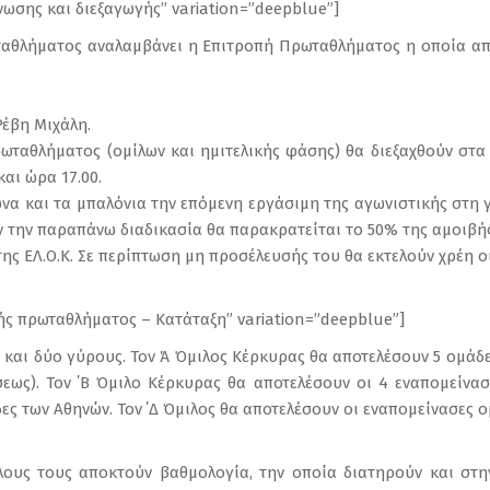
νωσης και διεξαγωγής” variation=”deepblue”]
αθλήματος αναλαμβάνει η Επιτροπή Πρωταθλήματος η οποία απο
 Ρέβη Μιχάλη.
ωταθλήματος (ομίλων και ημιτελικής φάσης) θα διεξαχθούν στα 
και ώρα 17.00.
γώνα και τα μπαλόνια την επόμενη εργάσιμη της αγωνιστικής στη
ύν την παραπάνω διαδικασία θα παρακρατείται το 50% της αμοιβής
ης ΕΛ.Ο.Κ. Σε περίπτωση μη προσέλευσής του θα εκτελούν χρέη οι
γής πρωταθλήματος – Κατάταξη” variation=”deepblue”]
ς και δύο γύρους. Τον Ά Όμιλος Κέρκυρας θα αποτελέσουν 5 ομάδ
ως). Τον ΄Β Όμιλο Κέρκυρας θα αποτελέσουν οι 4 εναπομείνασε
ς των Αθηνών. Τον ΄Δ Όμιλος θα αποτελέσουν οι εναπομείνασες ο
ους τους αποκτούν βαθμολογία, την οποία διατηρούν και στη