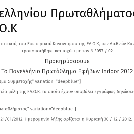
ελληνίου Πρωταθλήματο
.Ο.Κ
τατικού, του Εσωτερικού Κανονισμού της ΕΛ.Ο.Κ, των Διεθνών Κα
τροποποιήθηκε και ισχύει με τον Ν.3057 / 02
Προκηρύσσουμε
Το Πανελλήνιο Πρωτάθλημα Εφήβων Indoor 2012
ίωμα Συμμετοχής” variation=”deepblue”]
εία μέλη της ΕΛ.Ο.Κ. τα οποία έχουν υποβάλει εγγράφως δηλώσει
πρωταθλήματος” variation=”deepblue”]
1/01/2012. Ημερομηνία λήξης ορίζεται η Κυριακή 30 / 12 / 2012.