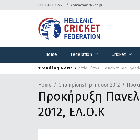
+30 26610 36560
contact@cricket.gr
Home
Federation
Cricket
Home
Federation
Cricket
Trending News
Δελτίο Τύπου – Το Κρίκετ Πάει Σχολεί
Home
Championship Indoor 2012
Προκή
Προκήρυξη Πανελ
2012, ΕΛ.Ο.Κ