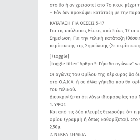
στο 6ο ή αν χρειαστεί ατο 7ο κ.ο.κ. μέχρι τ
– Εάν δεν προκύψει κατάταξη με την παρα
ΚΑΤΑΤΑΞΗ ΓΙΑ ΘΕΣΕΙΣ 5-17
Για τις υπόλοιπες θέσεις από 5 έως 17 ο
Σημείωση: Για την τελική κατάταξη (θέσε
περίπτωσης της Σημείωσης (Σε περίπτωση
[/toggle]
[toggle title=”Άρθρο 5: Γήπεδα αγώνων” v
Οι αγώνες του Ομίλου της Κέρκυρας θα δ
στο Ο.Α.Κ.Α. ή σε άλλα γήπεδα που θα ορί
του τελικού.
Διευκρινίζεται ότι λόγω ιδιομορφίας του
1. ΥΨΟΣ
Και από τις δύο πλευρές θεωρούμε ότι η 
ορίου (γραμμή ή όπως καθορίζεται). Στο
2,50μ.
2. ΝΕΚΡΑ ΣΗΜΕΙΑ