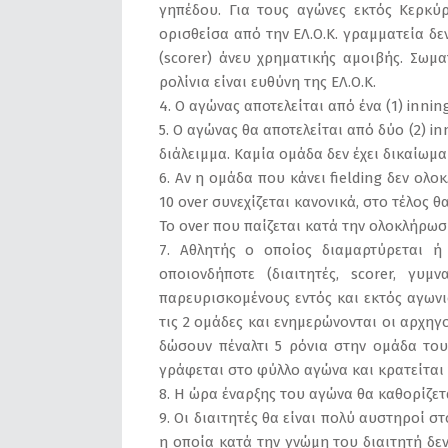
γηπέδου. Για τους αγώνες εκτός Κερκύ
ορισθείσα από την ΕΛ.Ο.Κ. γραμματεία δ
(scorer) άνευ χρηματικής αμοιβής. Σωμα
ρολίνια είναι ευθύνη της ΕΛ.Ο.Κ.
4. Ο αγώνας αποτελείται από ένα (1) innin
5. Ο αγώνας θα αποτελείται από δύο (2) i
διάλειμμα. Καμία ομάδα δεν έχει δικαίωμα
6. Αν η ομάδα που κάνει fielding δεν ολ
10 over συνεχίζεται κανονικά, στο τέλος θ
Το over που παίζεται κατά την ολοκλήρω
7. Αθλητής ο οποίος διαμαρτύρεται 
οποιονδήποτε (διαιτητές, scorer, γυμ
παρευρισκομένους εντός και εκτός αγωνι
τις 2 ομάδες και ενημερώνονται οι αρχηγ
δώσουν πέναλτι 5 ρόνια στην ομάδα το
γράφεται στο φύλλο αγώνα και κρατείται 
8. Η ώρα έναρξης του αγώνα θα καθορίζε
9. Οι διαιτητές θα είναι πολύ αυστηροί σ
η οποία κατά την γνώμη του διαιτητή δεν