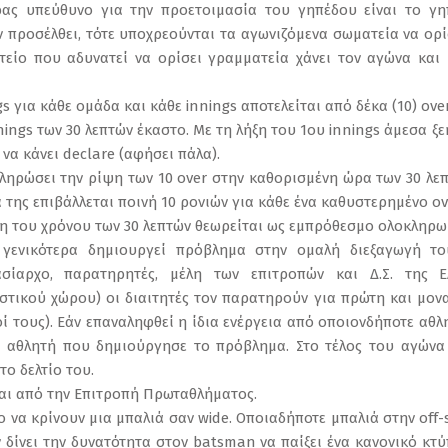
ρας υπεύθυνο για την προετοιμασία του γηπέδου είναι το γ
εν προσέλθει, τότε υποχρεούνται τα αγωνιζόμενα σωματεία να ο
τείο που αδυνατεί να ορίσει γραμματεία χάνει τον αγώνα και μ
gs για κάθε ομάδα και κάθε innings αποτελείται από δέκα (10) over
nnings των 30 λεπτών έκαστο. Με τη λήξη του 1ου innings άμεσα ξε
 να κάνει declare (αφήσει πάλα).
οκληρώσει την ρίψη των 10 over στην καθορισμένη ώρα των 30 λ
α της επιβάλλεται ποινή 10 ρονιών για κάθε ένα καθυστερημένο ov
ση του χρόνου των 30 λεπτών θεωρείται ως εμπρόθεσμο ολοκληρωμ
ή γενικότερα δημιουργεί πρόβλημα στην ομαλή διεξαγωγή τ
νασίαρχο, παρατηρητές, μέλη των επιτροπών και Δ.Σ. της ΕΛ.
στικού χώρου) οι διαιτητές τον παρατηρούν για πρώτη και μον
οί τους). Εάν επαναληφθεί η ίδια ενέργεια από οποιονδήποτε αθλ
υ αθλητή που δημιούργησε το πρόβλημα. Στο τέλος του αγών
το δελτίο του.
ται από την Επιτροπή Πρωταθλήματος.
το να κρίνουν μια μπαλιά σαν wide. Οποιαδήποτε μπαλιά στην off-s
 δίνει την δυνατότητα στον batsman να παίξει ένα κανονικό κτύ