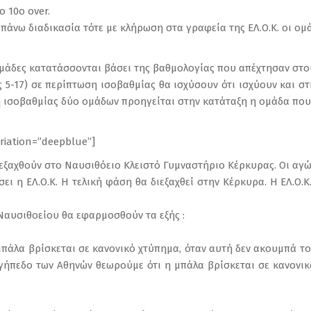
ο 10ο over.
πάνω διαδικασία τότε με κλήρωση στα γραφεία της ΕΛ.Ο.Κ. οι ομά
ι ομάδες κατατάσσονται βάσει της βαθμολογίας που απέχτησαν στο
ις 5-17) σε περίπτωση ισοβαθμίας θα ισχύσουν ότι ισχύουν και στ
 ισοβαθμίας δύο ομάδων προηγείται στην κατάταξη η ομάδα που 
ariation=”deepblue”]
ιεξαχθούν στο Ναυσιθόειο Κλειστό Γυμναστήριο Κέρκυρας. Οι αγώ
σει η ΕΛ.Ο.Κ. Η τελική φάση θα διεξαχθεί στην Κέρκυρα. Η ΕΛ.Ο.
 Ναυσιθοείου θα εφαρμοσθούν τα εξής :
μπάλα βρίσκεται σε κανονικό χτύπημα, όταν αυτή δεν ακουμπά τ
 γήπεδο των Αθηνών θεωρούμε ότι η μπάλα βρίσκεται σε κανονι