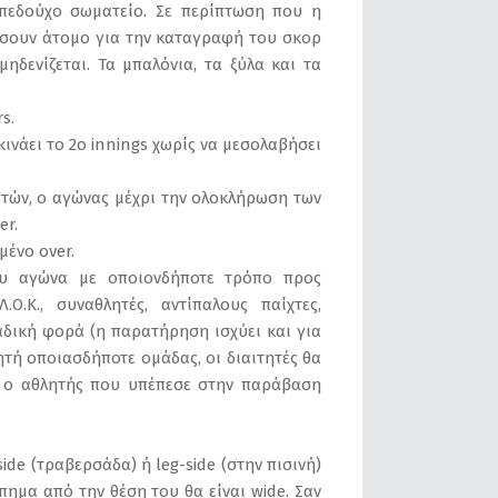
ηπεδούχο σωματείο. Σε περίπτωση που η
ρίσουν άτομο για την καταγραφή του σκορ
ηδενίζεται. Τα μπαλόνια, τα ξύλα και τα
s.
κινάει το 2ο innings χωρίς να μεσολαβήσει
επτών, ο αγώνας μέχρι την ολοκλήρωση των
er.
ένο over.
ου αγώνα με οποιονδήποτε τρόπο προς
Ο.Κ., συναθλητές, αντίπαλους παίχτες,
αδική φορά (η παρατήρηση ισχύει και για
ητή οποιασδήποτε ομάδας, οι διαιτητές θα
α ο αθλητής που υπέπεσε στην παράβαση
ide (τραβερσάδα) ή leg-side (στην πισινή)
πημα από την θέση του θα είναι wide. Σαν