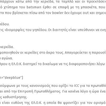
υπάρχουν κάτω από την κερκίδα, τα ταμπλό και οι προεκτάσει
πό χτύπημα του batsman έρθει σε επαφή με τη μπασκέτα, που β
έτα που βρίσκεται πίσω από τον bowler δεν έχουμε out και σημει
πέδου.
τις ιδιομορφίες του γηπέδου. Οι διαιτητές είναι υπεύθυνοι να 
 κερκίδα.
οποιηθούν οι κερκίδες στο άκρο τους. Απαγορεύεται η παρουσ
υ αγώνα.
ρου η ΕΛ.Ο.Κ. διατηρεί το δικαίωμα να τις διαφοροποιήσει λόγω 
on=”deepblue”]
σύμφωνα με τους κανονισμούς που ορίζει το ICC για τα πρωταθλ
αι από την Επιτροπή Πρωταθλήματος. Για κανένα λόγο η ώρα ένα
ης καθυστέρησης.
 είναι ευθύνη της ΕΛ.Ο.Κ. η οποία θα φροντίζει για τον ορισμό