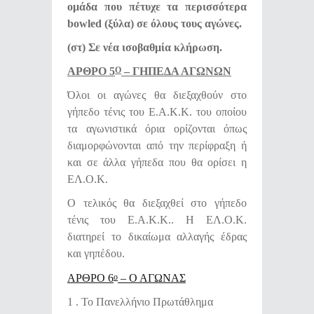
ομάδα που πέτυχε τα περισσότερα
bowled (ξύλα) σε όλους τους αγώνες.
(στ) Σε νέα ισοβαθμία κλήρωση.
ΑΡΘΡΟ 5
– ΓΗΠΕΔΑ ΑΓΩΝΩΝ
Ο
Όλοι οι αγώνες θα διεξαχθούν στο
γήπεδο τένις του Ε.Α.Κ.Κ. του οποίου
τα αγωνιστικά όρια ορίζονται όπως
διαμορφώνονται από την περίφραξη ή
και σε άλλα γήπεδα που θα ορίσει η
ΕΛ.Ο.Κ.
Ο τελικός θα διεξαχθεί στο γήπεδο
τένις του Ε.Α.Κ.Κ.. Η ΕΛ.Ο.Κ.
διατηρεί το δικαίωμα αλλαγής έδρας
και γηπέδου.
ΑΡΘΡΟ 6
– Ο ΑΓΩΝΑΣ
Ο
1 . Το Πανελλήνιο Πρωτάθλημα