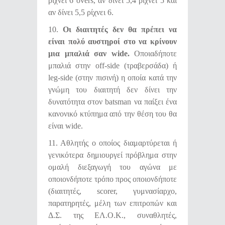
ρίχνει 6 overs, αν δίνει 5,4 ρίχνει 5 και
αν δίνει 5,5 ρίχνει 6.
10.
Οι διαιτητές δεν θα πρέπει να
είναι πολύ αυστηροί στο να κρίνουν
μια μπαλιά σαν
wide
.
Οποιαδήποτε
μπαλιά στην off-side (τραβερσάδα) ή
leg-side (στην πισινή) η οποία κατά την
γνώμη του διαιτητή δεν δίνει την
δυνατότητα στον batsman να παίξει ένα
κανονικό κτύπημα από την θέση του θα
είναι wide.
11. Αθλητής ο οποίος διαμαρτύρεται ή
γενικότερα δημιουργεί πρόβλημα στην
ομαλή διεξαγωγή του αγώνα με
οποιονδήποτε τρόπο προς οποιονδήποτε
(διαιτητές, scorer, γυμνασίαρχο,
παρατηρητές, μέλη των επιτροπών και
Δ.Σ. της ΕΛ.Ο.Κ., συναθλητές,