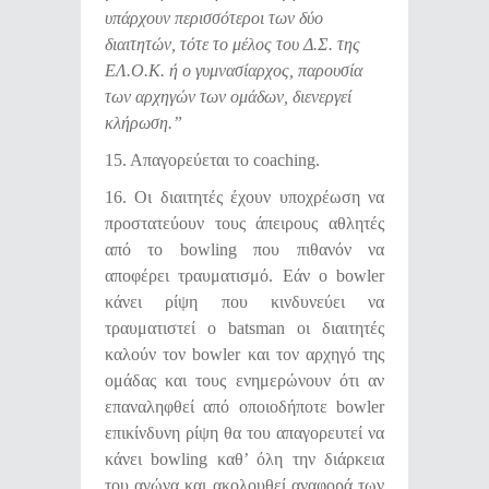
υπάρχουν περισσότεροι των δύο
διαιτητών, τότε το μέλος του Δ.Σ. της
ΕΛ.Ο.Κ. ή ο γυμνασίαρχος, παρουσία
των αρχηγών των ομάδων, διενεργεί
κλήρωση.”
15. Απαγορεύεται το coaching.
16. Οι διαιτητές έχουν υποχρέωση να
προστατεύουν τους άπειρους αθλητές
από το bowling που πιθανόν να
αποφέρει τραυματισμό. Εάν ο bowler
κάνει ρίψη που κινδυνεύει να
τραυματιστεί ο batsman οι διαιτητές
καλούν τον bowler και τον αρχηγό της
ομάδας και τους ενημερώνουν ότι αν
επαναληφθεί από οποιοδήποτε bowler
επικίνδυνη ρίψη θα του απαγορευτεί να
κάνει bowling καθ’ όλη την διάρκεια
του αγώνα και ακολουθεί αναφορά των