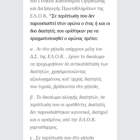
του Γενικού Κανονισμού Οργάνωσης
και Διεξαγωγής Πρωταθλημάτων της
ΕΛ.Ο.Κ.
“
Σε περίπτωση που δεν
παρουσιαστεί στον αγώνα ο ένας ή και οι
δυο διαιτητές που ορίστηκαν για να
πραγματοποιηθεί ο αγώνας πρέπει:
α . Αν στο γήπεδο υπάρχουν μέλη του
Δ.Σ. της ΕΛ.Ο.Κ. , έχουν το δικαίωμα
να προχωρήσουν σε αντικατάσταση των
διαιτητών, χρησιμοποιώντας
αξιολογημένους κατ’ αρχάς διαιτητές
που τυχαία, βρίσκονται στο γήπεδο,
β . Το δικαίωμα αλλαγής διαιτητών, σε
περίπτωση που οι ορισθέντες διαιτητές
δεν παρουσιάστηκαν κανονικά, διατηρεί
και ο ορισμένος από την ΕΛ.Ο.Κ.
γυμνασίαρχος.
γ . Σε περίπτωση που στο γήπεδο