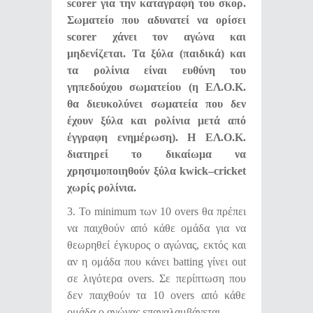
scorer
για την καταγραφή του σκορ.
Σωματείο που αδυνατεί να ορίσει
scorer
χάνει τον αγώνα και
μηδενίζεται. Τα ξύλα (παιδικά) και
τα ρολίνια είναι ευθύνη του
γηπεδούχου σωματείου (η ΕΛ.Ο.Κ.
θα διευκολύνει σωματεία που δεν
έχουν ξύλα και ρολίνια μετά από
έγγραφη ενημέρωση). Η ΕΛ.Ο.Κ.
διατηρεί το δικαίωμα να
χρησιμοποιηθούν ξύλα
kwick
–
cricket
χωρίς ρολίνια.
3. Το minimum των 10 overs θα πρέπει
να παιχθούν από κάθε ομάδα για να
θεωρηθεί έγκυρος ο αγώνας, εκτός και
αν η ομάδα που κάνει batting γίνει out
σε λιγότερα overs. Σε περίπτωση που
δεν παιχθούν τα 10 overs από κάθε
ομάδα ο αγώνας επαναλαμβάνεται.