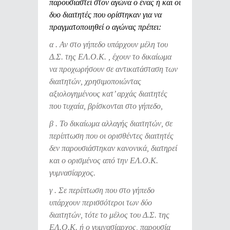
παρουσιαστεί στον αγώνα ο ένας ή και οι
δυο διαιτητές που ορίστηκαν για να
πραγματοποιηθεί ο αγώνας πρέπει:
α . Αν στο γήπεδο υπάρχουν μέλη του
Δ.Σ. της ΕΛ.Ο.Κ. , έχουν το δικαίωμα
να προχωρήσουν σε αντικατάσταση των
διαιτητών, χρησιμοποιώντας
αξιολογημένους κατ’ αρχάς διαιτητές
που τυχαία, βρίσκονται στο γήπεδο,
β . Το δικαίωμα αλλαγής διαιτητών, σε
περίπτωση που οι ορισθέντες διαιτητές
δεν παρουσιάστηκαν κανονικά, διατηρεί
και ο ορισμένος από την ΕΛ.Ο.Κ.
γυμνασίαρχος.
γ . Σε περίπτωση που στο γήπεδο
υπάρχουν περισσότεροι των δύο
διαιτητών, τότε το μέλος του Δ.Σ. της
ΕΛ.Ο.Κ. ή ο γυμνασίαρχος, παρουσία