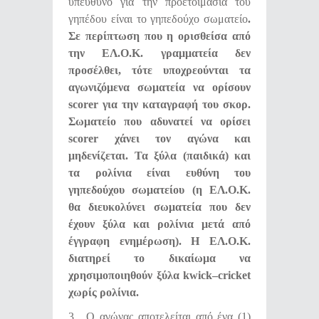
υπεύθυνο για την προετοιμασία του
γηπέδου είναι το γηπεδούχο σωματείο
.
Σε περίπτωση που η ορισθείσα από
την ΕΛ.Ο.Κ. γραμματεία δεν
προσέλθει, τότε υποχρεούνται τα
αγωνιζόμενα σωματεία να ορίσουν
scorer
για την καταγραφή του σκορ.
Σωματείο που αδυνατεί να ορίσει
scorer
χάνει τον αγώνα και
μηδενίζεται. Τα ξύλα (παιδικά) και
τα ρολίνια είναι ευθύνη του
γηπεδούχου σωματείου (η ΕΛ.Ο.Κ.
θα διευκολύνει σωματεία που δεν
έχουν ξύλα και ρολίνια μετά από
έγγραφη ενημέρωση). Η ΕΛ.Ο.Κ.
διατηρεί το δικαίωμα να
χρησιμοποιηθούν ξύλα
kwick
–
cricket
χωρίς ρολίνια.
3 . Ο αγώνας αποτελείται από ένα (1)