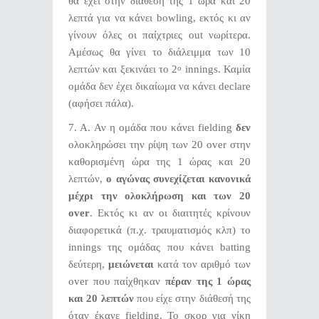
θα έχει στην διάθεσή της 1 ώρα και 20
λεπτά για να κάνει bowling, εκτός κι αν
γίνουν όλες οι παίχτριες out νωρίτερα.
Αμέσως θα γίνει το διάλειμμα των 10
λεπτών και ξεκινάει το 2
innings. Καμία
ο
ομάδα δεν έχει δικαίωμα να κάνει declare
(αφήσει πάλα).
7. Α. Αν η ομάδα που κάνει fielding
δεν
ολοκληρώσει την ρίψη των 20 over στην
καθορισμένη ώρα της 1 ώρας και 20
λεπτών,
ο αγώνας συνεχίζεται κανονικά
μέχρι την ολοκλήρωση και των 20
over
. Εκτός κι αν οι διαιτητές κρίνουν
διαφορετικά (π.χ. τραυματισμός κλπ) το
innings της ομάδας που κάνει batting
δεύτερη,
μειώνεται
κατά τον αριθμό των
over που παίχθηκαν
πέραν της 1 ώρας
και 20 λεπτών
που είχε στην διάθεσή της
όταν έκανε fielding. Το σκορ για νίκη