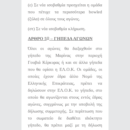
(ε) Σε νέα ισοβαθμία προηγείται η ομάδα
που πέτυχε τα περισσότερα bowled
(ξύλα) σε όλους τους αγώνες.
(στ) Σε νέα ισοβαθμία κλήρωση.
ΑΡΘΡΟ 5
– ΓΗΠΕΔΑ ΑΓΩΝΩΝ
Ο
Όλοι οι αγώνες θα διεξαχθούν στο
γήπεδο της Μαρίνας στην περιοχή
Γουβιά Κέρκυρας ή και σε άλλα γήπεδα
που θα ορίσει η ΕΛ.Ο.Κ. Οι ομάδες, οι
οποίες έχουν έδρα άλλο Νομό της
Ελληνικής Επικράτειας, πρέπει να
δηλώσουν στην ΕΛ.Ο.Κ. το γήπεδο, στο
οποίο θα αγωνίζονται στους εντός έδρας
αγώνες, συγχρόνως με την υποβολή της
δήλωσης συμμετοχής. Σε περίπτωση που
το σωματείο δε διαθέτει ιδιόκτητο
γήπεδο, θα πρέπει μαζί με τη δήλωση