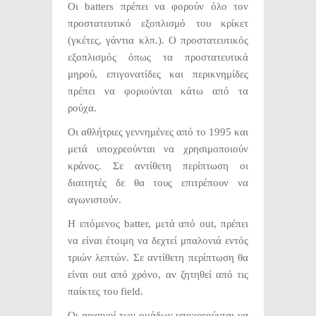
Οι batters πρέπει να φορούν όλο τον
προστατευτικό εξοπλισμό του κρίκετ
(γκέτες, γάντια κλπ.). Ο προστατευτικός
εξοπλισμός όπως τα προστατευτικά
μηρού, επιγονατίδες και περικνημίδες
πρέπει να φοριούνται κάτω από τα
ρούχα.
Οι αθλήτριες γεννημένες από το 1995 και
μετά υποχρεούνται να χρησιμοποιούν
κράνος. Σε αντίθετη περίπτωση οι
διαιτητές δε θα τους επιτρέπουν να
αγωνιστούν.
Η επόμενος batter, μετά από out, πρέπει
να είναι έτοιμη να δεχτεί μπαλονιά εντός
τριών λεπτών. Σε αντίθετη περίπτωση θα
είναι out από χρόνο, αν ζητηθεί από τις
παίκτες του field.
Οι αρχηγοί των ομάδων υποχρεούνται να