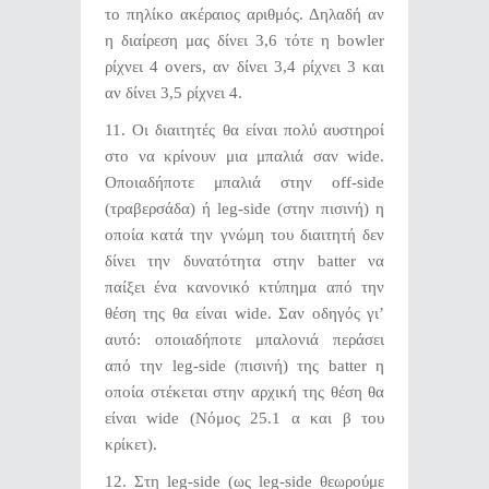
το πηλίκο ακέραιος αριθμός. Δηλαδή αν
η διαίρεση μας δίνει 3,6 τότε η bowler
ρίχνει 4 overs, αν δίνει 3,4 ρίχνει 3 και
αν δίνει 3,5 ρίχνει 4.
11.
Οι διαιτητές θα είναι πολύ αυστηροί
στο να κρίνουν μια μπαλιά σαν wide.
Οποιαδήποτε μπαλιά στην off-side
(τραβερσάδα) ή leg-side (στην πισινή) η
οποία κατά την γνώμη του διαιτητή δεν
δίνει την δυνατότητα στην batter να
παίξει ένα κανονικό κτύπημα από την
θέση της θα είναι wide. Σαν οδηγός γι’
αυτό: οποιαδήποτε μπαλονιά περάσει
από την leg-side (πισινή) της batter η
οποία στέκεται στην αρχική της θέση θα
είναι wide (Νόμος 25.1 α και β του
κρίκετ).
12. Στη leg-side (ως leg-side θεωρούμε