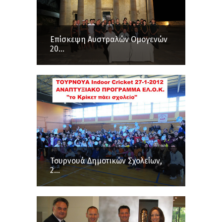
Επίσκεψη Αυστραλών Ομογενών
20...
Τουρνουά Δημοτικών Σχολείων,
2...