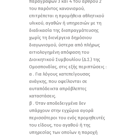
παραγράφων 3 και 4 του άρθρου 2
του παρόντος κανονισμού,
επιτρέπεται η προμήθεια αθλητικού
υλικού, αγαθών ή υπηρεσιών με τη
διαδικασία της διαπραγμάτευσης
χωρίς τη διενέργεια δημόσιου
διαγωνισμού, ύστερα από πλήρως
αιτιολογημένη απόφαση του
Διοικητικού Συμβουλίου (Δ.Σ.) της
Ομοσπονδίας, στις εξής περιπτώσεις :
α . Για λόγους κατεπείγουσας
ανάγκης, που οφείλονται σε
αυταπόδεικτα απρόβλεπτες
καταστάσεις.
β . Όταν αποδεδειγμένα δεν
υπάρχουν στην εγχώρια αγορά
περισσότεροι του ενός προμηθευτές
του είδους, του αγαθού ή της
υπηρεσίας των οποίων η παροχή