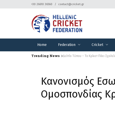
+30 26610 36560
contact@cricket.gr
Home
Federation
Cricket
Home
Federation
Cricket
Trending News
Δελτίο Τύπου – Το Κρίκετ Πάει Σχολεί
Κανονισμός Εσω
Ομοσπονδίας Κρί