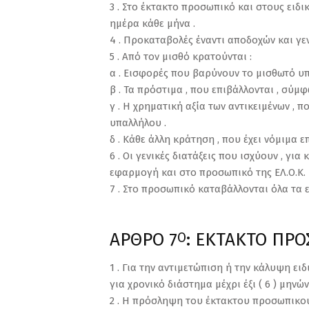
3 . Στο έκτακτο προσωπικό και στους ειδ
ημέρα κάθε μήνα .
4 . Προκαταβολές έναντι αποδοχών και γεν
5 . Από τον μισθό κρατούνται :
α . Εισφορές που βαρύνουν το μισθωτό υ
β . Τα πρόστιμα , που επιβάλλονται , σύμ
γ . Η χρηματική αξία των αντικειμένων , 
υπαλλήλου .
δ . Κάθε άλλη κράτηση , που έχει νόμιμα 
6 . Οι γενικές διατάξεις που ισχύουν , γι
εφαρμογή και στο προσωπικό της ΕΛ.Ο.Κ.
7 . Στο προσωπικό καταβάλλονται όλα τα ε
ΑΡΘΡΟ 7
: ΕΚΤΑΚΤΟ ΠΡ
Ο
1 . Για την αντιμετώπιση ή την κάλυψη ε
για χρονικό διάστημα μέχρι έξι ( 6 ) μηνών
2 . Η πρόσληψη του έκτακτου προσωπικού ,