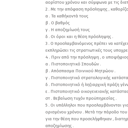
αορίστου χρόνου και σύμφωνα με τις διατάξ
2 . Με την απόφαση πρόσληψης , καθορίζο
α . Τα καθήκοντά τους
β . Ο βαθμός
γ . Η αποζημίωσή τους
δ . Οι όροι και η θέση πρόσληψης .
3 . Ο προσλαμβανόμενος πρέπει να κατέχε
εκπληρώσει τις στρατιωτικές τους υποχρε
4 . Πριν από την πρόσληψη , ο υποψήφιος
α . Πιστοποιητικό Σπουδών .
β . Απόσπασμα Ποινικού Μητρώου .
γ . Πιστοποιητικό στρατολογικής κατάστα
δ . Πιστοποιητικό ή ληξιαρχική πράξη γέν
ε . Πιστοποιητικό οικογενειακής κατάστα
στ . Βεβαίωση τυχόν προϋπηρεσίας .
5 . Οι υπάλληλοι που προσλαμβάνονται γι
ορισμένου χρόνου . Μετά την πάροδο του χ
για την θέση που προσελήφθηκαν , διατηρ
αποζημίωσης .