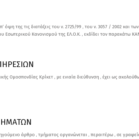
 όψη της τις διατάξεις του ν. 2725/99 , του ν. 3057 / 2002 και τω
του Εσωτερικού Κανονισμού της ΕΛ.Ο.Κ. , εκδίδει τον παρακάτω
ΠΗΡΕΣΙΩΝ
κής Ομοσπονδίας Κρίκετ , με ενιαία διεύθυνση , έχει ως ακολούθω
ΜΗΜΑΤΩΝ
ηγούμενο άρθρο , τμήματος οργανώνεται , περαιτέρω , σε γραφεία