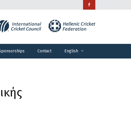
Sponsorships
Contact
English
Sponsorships
Contact
English
ικής