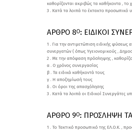
καθορίζονται ακριβώς τα καθήκοντα , το 
3 . Κατά τα λοιπά το έκτακτο προσωπικό υ
ΑΡΘΡΟ 8
: ΕΙΔΙΚΟΙ ΣΥΝΕ
Ο
1 . Για την αντιμετώπιση ειδικής φύσεως α
συνεργατών ( όπως Υγειονομικούς , Δημοσι
2 . Με την απόφαση πρόσληψης , καθορίζο
α . Ο χρόνος συνεργασίας
β . Τα ειδικά καθήκοντά τους
γ . Η αποζημίωσή τους
δ . Οι όροι της απασχόλησης
3 . Κατά τα λοιπά οι Ειδικοί Συνεργάτες υ
ΑΡΘΡΟ 9
: ΠΡΟΣΛΗΨΗ Τ
Ο
1 . Το Τακτικό προσωπικό της ΕΛ.Ο.Κ. , π