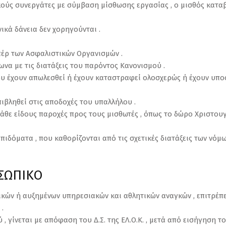
ικούς συνεργάτες με σύμβαση μίσθωσης εργασίας , ο μισθός καταβ
ικά δάνεια δεν χορηγούνται .
πέρ των Ασφαλιστικών Οργανισμών .
φωνα με τις διατάξεις του παρόντος Κανονισμού .
που έχουν απωλεσθεί ή έχουν καταστραφεί ολοσχερώς ή έχουν υποστ
επιβληθεί στις αποδοχές του υπαλλήλου .
α κάθε είδους παροχές προς τους μισθωτές , όπως το δώρο Χριστουγ
πιδόματα , που καθορίζονται από τις σχετικές διατάξεις των νόμων
ΟΣΩΠΙΚΟ
ιδικών ή αυξημένων υπηρεσιακών και αθλητικών αναγκών , επιτρέ
 .
 γίνεται με απόφαση του Δ.Σ. της ΕΛ.Ο.Κ. , μετά από εισήγηση το