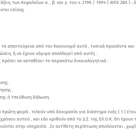
εις των Κεφαλαίων α. , β. και γ. του ν. 2190 / 1994 ( ΦΕΚ 28Α ) ,
νται επίσης
ι τα απαιτούμενα από τον Κανονισμό αυτό , τυπικά προσόντα και 
ώσεις ή να έχουν νόμιμα απαλλαγεί από αυτές .
 πρέπει να καταθέσει τα παρακάτω δικαιολογητικά :
σης .
νησης .
σης ή Υπεύθυνη δήλωση .
α πρώτη φορά , τελούν υπό δοκιμασία για διάστημα ενός ( 1 ) έτ
ρόνου αυτού , και εάν κριθούν από το Δ.Σ. της ΕΛ.Ο.Κ. ότι έχου
ούνται στην υπηρεσία . Σε αντίθετη περίπτωση απολύονται , χωρί