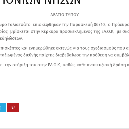
 IONIΩΝ ΝΗΣΩΝ
ΔΕΛΤΙΟ ΤΥΠΟΥ
ωρο Γαλιατσάτο επισκέφθηκαν την Παρασκευή 06/10, ο Πρόεδρος 
οίος βρίσκεται στην Κέρκυρα προσκεκλημένος της ΕΛ.Ο.Κ, με σκ
εκδηλώσεων.
 επισκέπτες και ενημερώθηκε εκτενώς για τους σχεδιασμούς που 
ταξιωμένος διεθνής παίχτης διαβεβαίωσε την πρόθεσή να συμβάλλ
 την στήριξη του στην ΕΛ.Ο.Κ, καθώς κάθε αναπτυξιακή δράση α