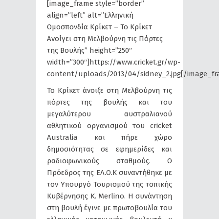
[image_frame style=”border”
align=”left” alt=”Ελληνική
Ομοσπονδία Κρίκετ – Το Κρίκετ
Ανοίγει στη Μελβούρνη τις Πόρτες
της Βουλής” height=”250″
width=”300″]https://www.cricket.gr/wp-
content/uploads/2013/04/sidney_2.jpg[/image_fr
Το Κρίκετ άνοιξε στη Μελβούρνη τις
πόρτες της βουλής και του
μεγαλύτερου αυστραλιανού
αθλητικού οργανισμού του cricket
Australia και πήρε χώρο
δημοσιότητας σε εφημερίδες και
ραδιοφωνικούς σταθμούς. Ο
Πρόεδρος της ΕΛ.Ο.Κ συναντήθηκε με
τον Υπουργό Τουρισμού της τοπικής
Κυβέρνησης Κ. Merlino. H συνάντηση
στη βουλή έγινε με πρωτοβουλία του