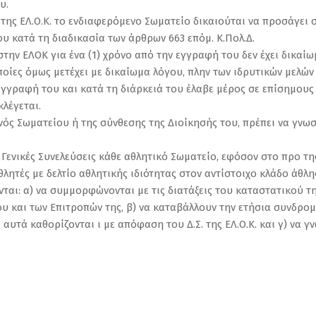
υ.
ης ΕΛ.Ο.Κ. το ενδιαφερόμενο Σωματείο δικαιούται να προσάγει σ
υ κατά τη διαδικασία των άρθρων 663 επόμ. Κ.Πολ.Δ.
την ΕΛΟΚ για ένα (1) χρόνο από την εγγραφή του δεν έχει δικαίω
 οποίες όμως μετέχει με δικαίωμα λόγου, πλην των ιδρυτικών μελών
 εγγραφή του και κατά τη διάρκειά του έλαβε μέρος σε επίσημους
κλέγεται.
ός Σωματείου ή της σύνθεσης της Διοίκησής του, πρέπει να γνω
 Γενικές Συνελεύσεις κάθε αθλητικό Σωματείο, εφόσον στο προ της
θλητές με δελτίο αθλητικής ιδιότητας στον αντίστοιχο κλάδο άθλη
νται: α) να συμμορφώνονται με τις διατάξεις του καταστατικού της
 και των Επιτροπών της, β) να καταβάλλουν την ετήσια συνδρομή 
αυτά καθορίζονται ι με απόφαση του Δ.Σ. της ΕΛ.Ο.Κ. και γ) να 