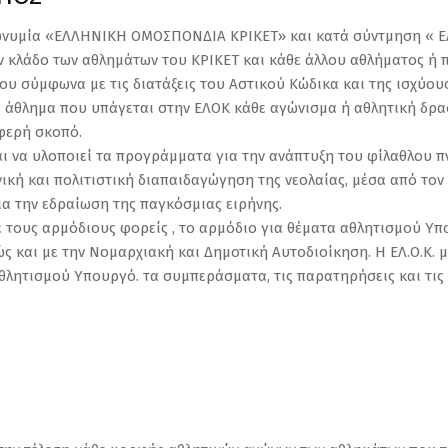
ωνυμία «ΕΛΛΗΝΙΚΗ ΟΜΟΣΠΟΝΔΙΑ ΚΡΙΚΕΤ» και κατά σύντμηση « ΕΛ.Ο
 κλάδο των αθλημάτων του ΚΡΙΚΕΤ και κάθε άλλου αθλήματος ή πα
ου σύμφωνα με τις διατάξεις του Αστικού Κώδικα και της ισχύου
 ως άθλημα που υπάγεται στην ΕΛΟΚ κάθε αγώνισμα ή αθλητική δρα
μφερή σκοπό.
αι να υλοποιεί τα προγράμματα για την ανάπτυξη του φίλαθλου π
νική και πολιτιστική διαπαιδαγώγηση της νεολαίας, μέσα από τον
ια την εδραίωση της παγκόσμιας ειρήνης.
 τους αρμόδιους φορείς , το αρμόδιο για θέματα αθλητισμού Υπου
ς και με την Νομαρχιακή και Δημοτική Αυτοδιοίκηση. Η ΕΛ.Ο.Κ. μ
θλητισμού Υπουργό. τα συμπεράσματα, τις παρατηρήσεις και τις 