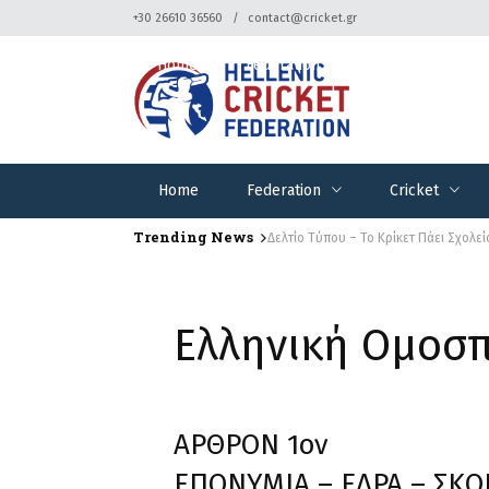
+30 26610 36560
contact@cricket.gr
Home
Federation
Cricket
Home
Federation
Cricket
Trending News
Δελτίο Τύπου – Το Κρίκετ Πάει Σχολεί
Δελτίο Τύπου – Το 14ο Δημοτικό 
Ελληνική Ομοσπ
ΑΡΘΡΟΝ 1ον
ΕΠΩΝΥΜΙΑ – ΕΔΡΑ – ΣΚ