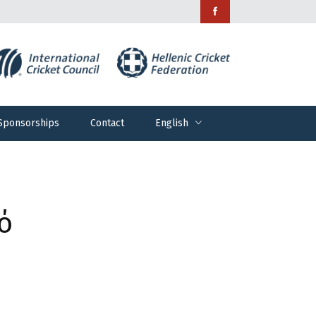
Sponsorships
Contact
English
Sponsorships
Contact
English
ό