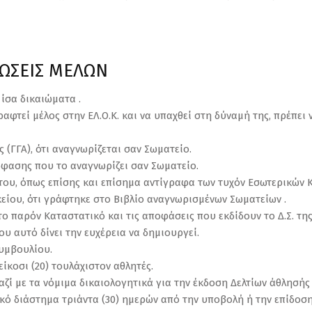
ΕΩΣΕΙΣ ΜΕΛΩΝ
 ίσα δικαιώματα .
ραφτεί μέλος στην ΕΛ.Ο.Κ. και να υπαχθεί στη δύναμή της, πρέπει
 (ΓΓΑ), ότι αναγνωρίζεται σαν Σωματείο.
όφασης που το αναγνωρίζει σαν Σωματείο.
του, όπως επίσης και επίσημα αντίγραφα των τυχόν Εσωτερικών 
είου, ότι γράφτηκε στο Βιβλίο αναγνωρισμένων Σωματείων .
το παρόν Καταστατικό και τις αποφάσεις που εκδίδουν το Δ.Σ. της
υ αυτό δίνει την ευχέρεια να δημιουργεί.
Συμβουλίου.
είκοσι (20) τουλάχιστον αθλητές.
ζί με τα νόμιμα δικαιολογητικά για την έκδοση Δελτίων άθλησής 
ονικό διάστημα τριάντα (30) ημερών από την υποβολή ή την επίδο