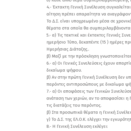
δ) Κάθε άλλο θέμα συμπεριλαμβανόμενης 
4.- Έκτακτη Γενική Συνέλευση συγκαλείτα
αίτηση πρέπει απαραίτητα να αναγράφοντα
Το Δ.Σ. είναι υποχρεωμένο μέσα σε χρονι
θέματα στα οποία θα συμπεριλαμβάνονται
5.- α) Τις τακτικέ και έκτακτες Γενικές 
ημερήσιο Τύπο, δεκαπέντε (15 ) ημέρες π
Ημερήσιας Διάταξης..
β) Μαζί με την πρόσκληση γνωστοποιείτα
6.- α) Οι Γενικές Συνελεύσεις έχουν απαρ
δικαίωμα ψήφου.
β) Αν στην πρώτη Γενική Συνέλευση δεν υπ
παρόντες αντιπροσώπους με δικαίωμα ψ
7.- α) Οι αποφάσεις των Γενικών Συνελε
ανάταση των χεριών, αν το αποφασίσει η 
τις διατάξεις του παρόντος.
β) Στα προσωπικά θέματα η Γενική Συνέλ
γ) Το Δ.Σ. της ΕΛ.Ο.Κ. ελέγχει την εγκυρ
8.- Η Γενική Συνέλευση εκλέγει: