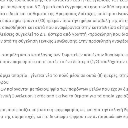
και της τροποποίησης του Καταστατικού ή της έγκρισης των Εσω
ι με απόφαση του Δ.Σ. ή μετά από έγγραφη αίτηση των δύο πέμπτω
ι ειδικά και τα θέματα της Ημερήσιας Διάταξης, που προτείνουν
κό διάστημα τριάντα (30) ημερών από την ημέρα υποβολή της αίτη
 οπωσδήποτε και αυτά που αναφέρονται στην κατατεθείσα αίτησ
Συνελεύσεις συγκαλεί το Δ.Σ. ύστερα από γραπτή -πρόσκληση που δι
ριν από τη σύγκληση Γενικής Συνέλευσης. Στην πρόσκληση αναφέρ
ι στα μέλη και ο κατάλογος των Σωματείων που έχουν δικαίωμα 
τία όταν παρευρίσκεται σ’ αυτές το ένα δεύτερο (1/2) τουλάχιστ
άρξει απαρτία , γίνεται νέα το πολύ μέσα σε οκτώ (8) ημέρες, σ
ήφου.
ύσεων παίρνονται με πλειοψηφία των παρόντων μελών που έχουν 
Γενική Συνέλευση, εκτός από εκείνα τα θέματα για τα οποία χρε
ευση αποφασίζει με μυστική ψηφοφορία, ως και για την εκλογή Ε
ότητα της συμμετοχής και το δικαίωμα ψήφου των αντιπροσώπων κα