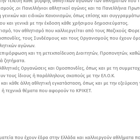
 την τέλεση κάθε μορφής αθλητικών αγώνων των αθλημάτων που τη
σμούς ,οι Πανελλήνιοι αθλητικοί αγώνες και τα Πανελλήνια Πρω
 γενικών και ειδικών Κανονισμών, όπως επίσης και συγγραμμάτων
ου και γενικά με την έκδοση κάθε χρήσιμου δημοσιεύματος.
τισμό, τον αθλητισμό που καλλιεργείται από τους Μαζικούς Φορεί
Ομοσπονδίες, τους Συνδέσμους και τους Οργανισμούς που έχουν όμ
λητικών αγώνων.
ν επιμόρφωση και τη μετεκπαίδευση Διαιτητών, Προπονητών, καθώ
κά ζητήματα.
 Αθλητικές Οργανώσεις και Ομοσπονδίες, όπως και με τη συμμετ
υν τους ίδιους ή παράλληλους σκοπούς με την ΕΛ.Ο.Κ.
και κάθε άλλη αθλητική εγκατάσταση, όπως και με την εξεύρεση
 ή τεχνικά θέματα που αφορούν το ΚΡΙΚΕΤ.
ωματεία που έχουν έδρα στην Ελλάδα και καλλιεργούν αθλήματα πο