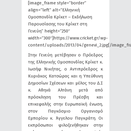
[image_frame style=”border”
align=”left” alt=”Ελληνική
Ομοσπονδία Κρίκετ – Εκδήλωση
Παρουσίασης του Κρίκετ στη
Γενεύη” height=”250″
width=”300″]https://www.cricket.gr/wp-
content/uploads/2013/04/genevi_2.jpg[/image_fr
Στην Γενεύη μετέβησαν ο Πρόεδρος
της Ελληνικής Ομοσπονδίας Κρίκετ κ.
Ιωσήφ Νικήτας, ο Αντιπρόεδρος κ
Κυριάκος Κατσώρας και η Υπεύθυνη
Δημοσίων Σχέσεων και μέλος του Δ.Σ
κ. Αθηνά Αλτάνη μετά από
πρόσκληση του Πρέσβη και
επικεφαλής στην Ευρωπαϊκή ένωση,
στον Παγκόσμιο Οργανισμό
Εμπορίου κ. Άγγελου Παγκράτη. Οι
εκπρόσωποι φιλοξενήθηκαν στην