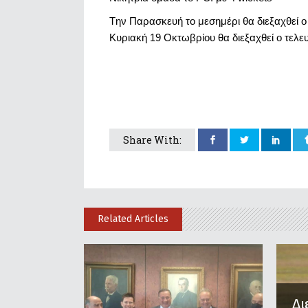
Tην Παρασκευή το μεσημέρι θα διεξαχθεί 
Κυριακή 19 Οκτωβρίου θα διεξαχθεί ο τελε
Share With:
Related Articles
Δι