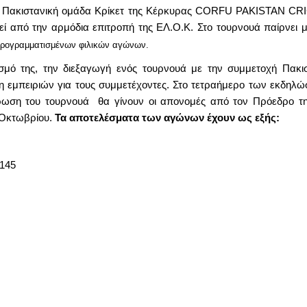
ι η Πακιστανική ομάδα Κρίκετ της Κέρκυρας CORFU PAKISTAN C
εί από την αρμόδια επιτροπή της ΕΛ.Ο.Κ. Στο τουρνουά παίρνει
 προγραμματισμένων φιλικών αγώνων.
ισμό της, την διεξαγωγή ενός τουρνουά με την συμμετοχή Πακ
η εμπειριών για τους συμμετέχοντες. Στο τετραήμερο των εκδηλ
ρωση του τουρνουά θα γίνουν οι απονομές από τον Πρόεδρο τη
 Οκτωβρίου.
Τα αποτελέσματα των αγώνων έχουν ως εξής:
145