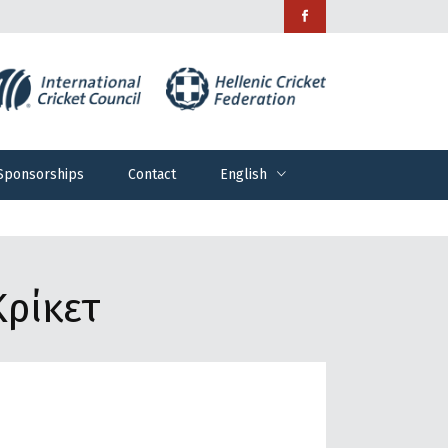
Sponsorships
Contact
English
Sponsorships
Contact
English
ρίκετ