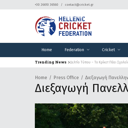
+30 26610 36560
contact@cricket.gr
Home
Federation
Cricket
Home
Federation
Cricket
Trending News
Δελτίο Τύπου – Το Κρίκετ Πάει Σχολεί
Home
Press Office
Διεξαγωγή Πανελλη
Διεξαγωγή Πανελ