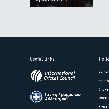
Useful Links
Helle
Regul
Memb
Cricke
Docu
Press 