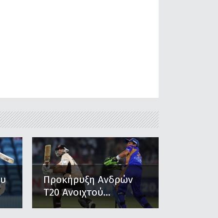
ου
Προκήρυξη Ανδρών
Τ20 Ανοιχτού...