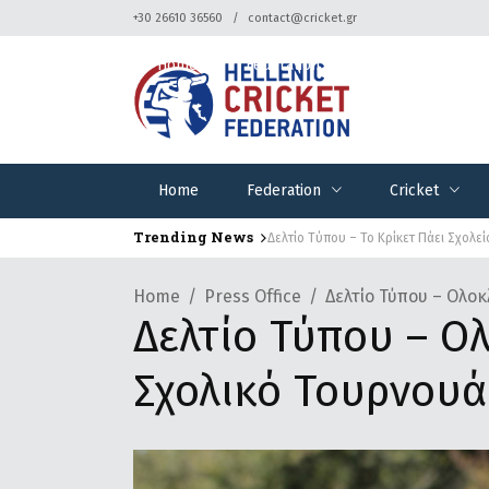
+30 26610 36560
contact@cricket.gr
Home
Federation
Cricket
Home
Federation
Cricket
Trending News
Δελτίο Τύπου – Το Κρίκετ Πάει Σχολε
Δελτίο Τύπου – Το 14ο Δημοτικό σ
Home
Press Office
Δελτίο Τύπου – Ολο
Δελτίο Τύπου – Ο
Σχολικό Τουρνουά 