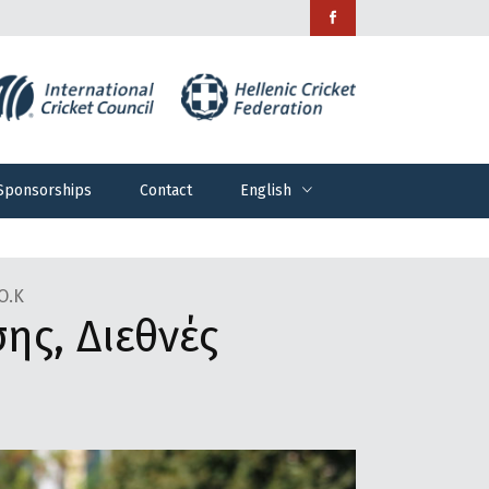
Sponsorships
Contact
English
Sponsorships
Contact
English
Ο.Κ
ς, Διεθνές