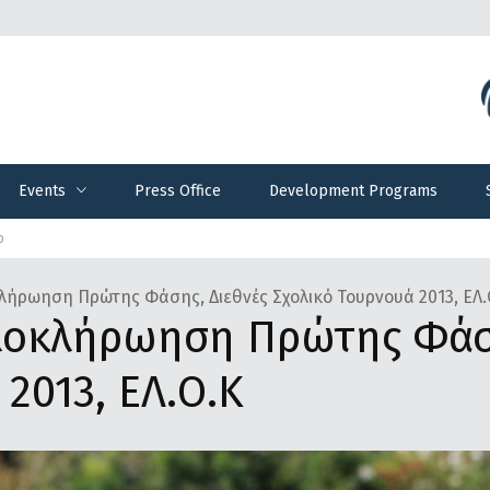
Events
Press Office
Development Programs
Events
Press Office
Development Programs
ίο
τα γραφεία της Ελληνικής Ομοσπονδίας Κρίκετ
κλήρωηση Πρώτης Φάσης, Διεθνές Σχολικό Τουρνουά 2013, ΕΛ.
λοκλήρωηση Πρώτης Φάση
2013, ΕΛ.Ο.Κ