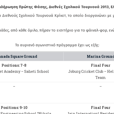
λήρωηση Πρώτης Φάσης, Διεθνές Σχολικού Τουρνουά 2013, Ε
ιεθνούς Σχολικού Τουρνουά Κρίκετ, το οποίο διοργανώνει με μ
μάδες, από κάθε όμιλο, πήραν το εισιτήριο για το φάιναλ-φορ, εν
To αυριανό αγωνιστικό πρόγραμμα έχει ως εξής:
anada Square Ground
Marina Groun
Positions: 7-8
Final Four
et Academy – Saheti School
Joburg Cricket Club – Hel
Team
–
–
Positions: 9-10
Final Four
 Engineering School “Nikola
Jain Internationl Residen