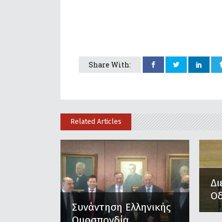
Share With:
Related Articles
Δι
Οδ
Συνάντηση Ελληνικής
Ομοσπονδία...