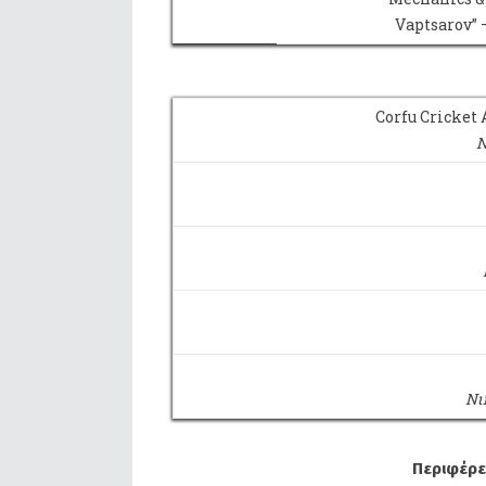
Vaptsarov” 
Corfu Cricket
Ν
Νι
Περιφέρε