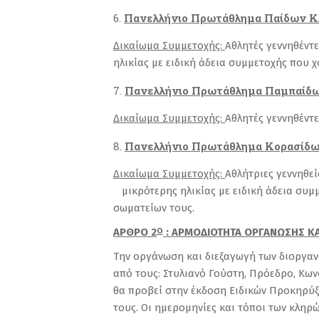
Πανελλήνιο Πρωτάθλημα Παί
Δικαίωμα Συμμετοχής:
Αθλητές γεννηθέντ
ηλικίας με ειδική άδεια συμμετοχής που χ
Πανελλήνιο Πρωτάθλημα Παμπαίδω
Δικαίωμα Συμμετοχής:
Αθλητές γεννηθέντε
Πανελλήνιο Πρωτάθλημα Κορασίδω
Δικαίωμα Συμμετοχής:
Αθλήτριες γεννηθε
μικρότερης ηλικίας με ειδική άδεια συμμ
σωματείων τους.
ΑΡΘΡΟ 2
: ΑΡΜΟΔΙΟΤΗΤΑ ΟΡΓΑΝΩΣΗΣ ΚΑ
Ο
Την οργάνωση και διεξαγωγή των διοργαν
από τους: Στυλιανό Γούστη, Πρόεδρο, Κων
θα προβεί στην έκδοση Ειδικών Προκηρύξ
τους. Οι ημερομηνίες και τόποι των κλη