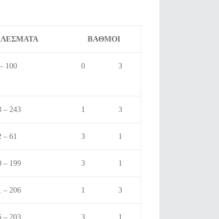
ΛΕΣΜΑΤΑ
ΒΑΘΜΟΙ
 – 100
0
3
 – 243
1
3
2 – 61
3
1
 – 199
3
1
 – 206
1
3
 – 203
3
1