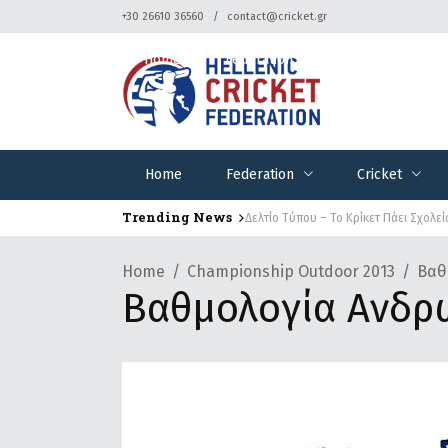
+30 26610 36560
contact@cricket.gr
Home
Federation
Cricket
Home
Federation
Cricket
Trending News
Δελτίο Τύπου – Το Κρίκετ Πάει Σχολεί
Home
Championship Outdoor 2013
Βαθ
Βαθμολογία Ανδρ