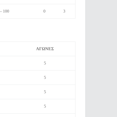
 – 100
0
3
ΑΓΩΝΕΣ
5
5
5
5