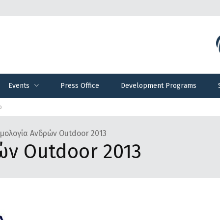
Events
Press Office
Development Programs
Events
Press Office
Development Programs
ο
μολογία Ανδρών Outdoor 2013
ών Outdoor 2013