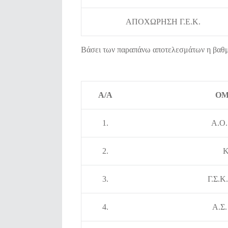
ΑΠΟΧΩΡΗΣΗ Γ.Ε.Κ.
Βάσει των παραπάνω αποτελεσμάτων η βαθμο
Α/Α
ΟΜ
1.
Α.Ο
2.
Κ
3.
Γ.Σ.
4.
Α.Σ