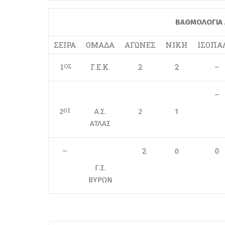
ΒΑΘΜΟΛΟΓΙΑ 
ΣΕΙΡΑ
ΟΜΑΔΑ
ΑΓΩΝΕΣ
ΝΙΚΗ
ΙΣΟΠΑ
1
Γ.Ε.Κ.
2
2
–
ΟΣ
–
2
Α.Σ.
2
1
ΟΣ
ΑΤΛΑΣ
–
2
0
0
Γ.Σ.
ΒΥΡΩΝ